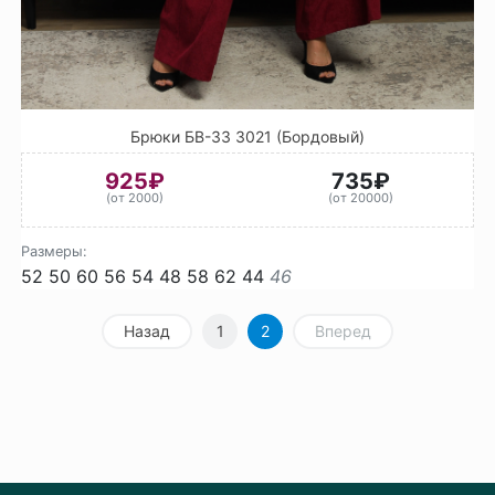
Брюки БВ-33 3021 (Бордовый)
925₽
735₽
(от 2000)
(от 20000)
Размеры:
52
50
60
56
54
48
58
62
44
46
Назад
1
2
Вперед