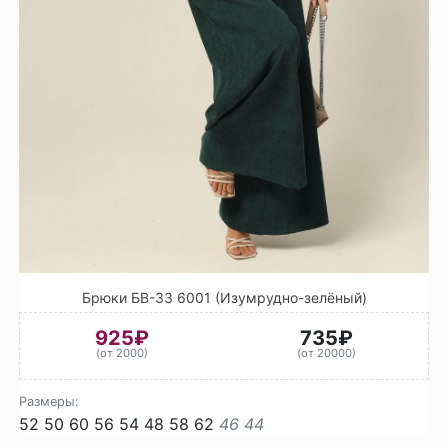
Брюки БВ-33 6001 (Изумрудно-зелёный)
925₽
735₽
(от 2000)
(от 20000)
Размеры:
52
50
60
56
54
48
58
62
46
44