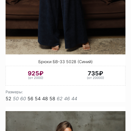
Брюки БВ-33 5028 (Синий)
925₽
735₽
(от 2000)
(от 20000)
Размеры:
52
50
60
56
54
48
58
62
46
44