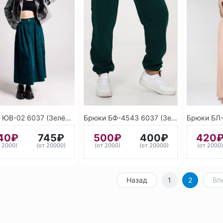
Юбка ЮВ-02 6037 (Зелёный)
Брюки БФ-4543 6037 (Зелёный)
40₽
745₽
500₽
400₽
420
т 2000)
(от 20000)
(от 2000)
(от 20000)
(от 2000
Назад
1
2
Вп