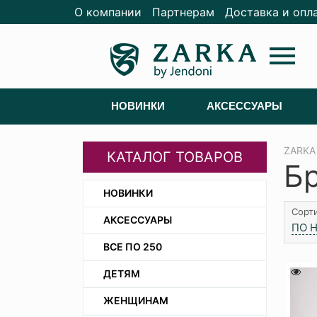
О компании
Партнерам
Доставка и опл
menu
НОВИНКИ
АКСЕССУАРЫ
ZARKA
КАТАЛОГ ТОВАРОВ
Б
НОВИНКИ
Сорти
АКСЕССУАРЫ
ПО 
ВСЕ ПО 250
ДЕТЯМ
ЖЕНЩИНАМ