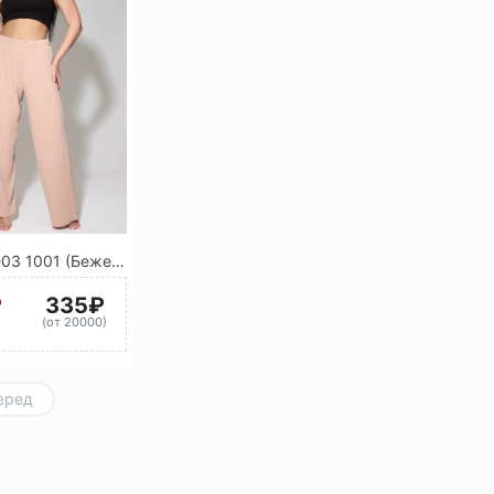
Брюки БЛ-03 1001 (Бежевый)
₽
335₽
)
(от 20000)
еред