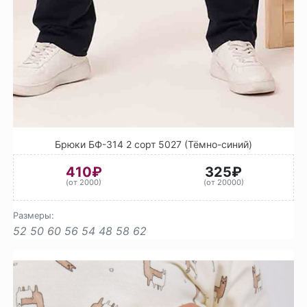
Брюки БФ-314 2 сорт 5027 (Тёмно-синий)
410₽
325₽
(от 2000)
(от 20000)
Размеры:
52
50
60
56
54
48
58
62