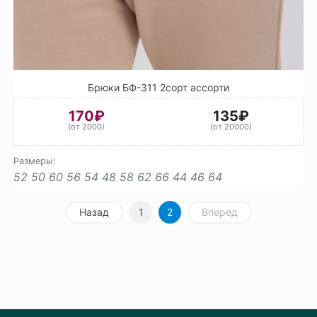
Брюки БФ-311 2сорт ассорти
170₽
135₽
(от 2000)
(от 20000)
Размеры:
52
50
60
56
54
48
58
62
66
44
46
64
Назад
1
2
Вперед