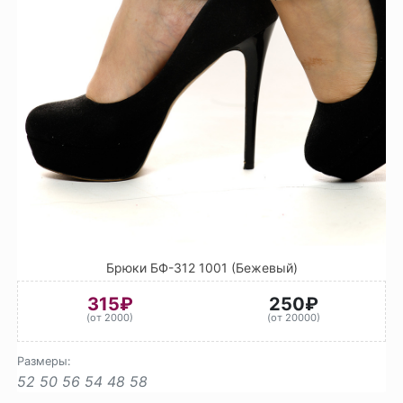
Брюки БФ-312 1001 (Бежевый)
315₽
250₽
(от 2000)
(от 20000)
Размеры:
52
50
56
54
48
58