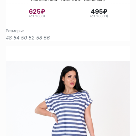
625₽
495₽
(от 2000)
(от 20000)
Размеры:
48
54
50
52
58
56