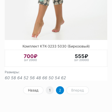
Комплект КТК-3233 5030 (Бирюзовый)
700₽
555₽
(от 2000)
(от 20000)
Размеры:
60
58
64
52
56
48
66
50
54
62
Назад
1
2
Вперед