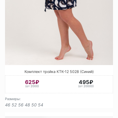
Комплект тройка КТК-12 5028 (Синий)
625₽
495₽
(от 2000)
(от 20000)
Размеры:
46
52
56
48
50
54