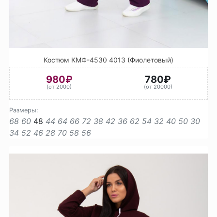
Костюм КМФ-4530 4013 (Фиолетовый)
980₽
780₽
(от 2000)
(от 20000)
Размеры:
68
60
48
44
64
66
72
38
42
36
62
54
32
40
50
30
34
52
46
28
70
58
56