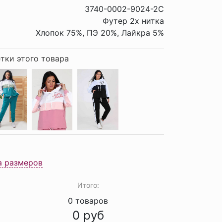
3740-0002-9024-2C
Футер 2х нитка
Хлопок 75%, ПЭ 20%, Лайкра 5%
тки этого товара
а размеров
Итого:
0
товаров
0
руб