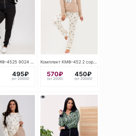
Костюм КМФ-4525 9024 (Черный)
Комплект КМФ-452 2 сорт ассорти
₽
495₽
570₽
450₽
)
(от 20000)
(от 2000)
(от 20000)