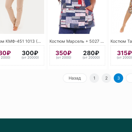
Костюм КМФ-451 1013 (Жемчужно-белый) 2сорт
Костюм Марсель + 5027 (Тёмно-синий)
80₽
300₽
350₽
280₽
315₽
т 2000)
(от 20000)
(от 2000)
(от 20000)
(от 2000
Назад
1
2
3