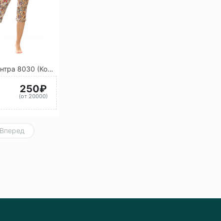
Костюм Тантра 8030 (Коричневый)
250₽
)
(от 20000)
Вперед