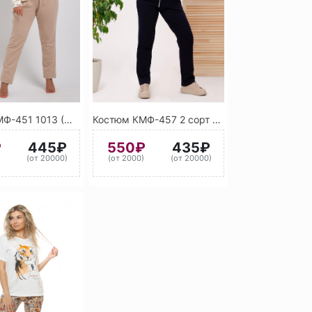
Костюм КМФ-451 1013 (Жемчужно-белый) 1019 (Серо-бежевый)
Костюм КМФ-457 2 сорт ассорти
₽
445₽
550₽
435₽
)
(от 20000)
(от 2000)
(от 20000)