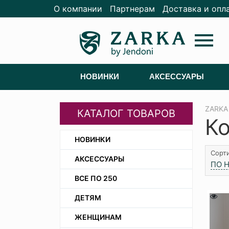
О компании
Партнерам
Доставка и опл
menu
НОВИНКИ
АКСЕССУАРЫ
ZARKA
КАТАЛОГ ТОВАРОВ
К
НОВИНКИ
Сорти
АКСЕССУАРЫ
ПО 
ВСЕ ПО 250
ДЕТЯМ
ЖЕНЩИНАМ