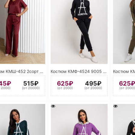
Костюм КМШ-452 2сорт ассорти
Костюм КМФ-4524 9005 (Чёрный янтарь)
45₽
515₽
625₽
495₽
625
т 2000)
(от 20000)
(от 2000)
(от 20000)
(от 2000