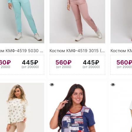
Костюм КМФ-4519 5030 (Бирюзовый)
Костюм КМФ-4519 3015 (Светло-розовый)
60₽
445₽
560₽
445₽
560
т 2000)
(от 20000)
(от 2000)
(от 20000)
(от 2000