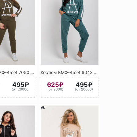
Костюм КМФ-4524 7050 (Хаки)
Костюм КМФ-4524 6043 (Фисташковый)
₽
495₽
625₽
495₽
)
(от 20000)
(от 2000)
(от 20000)