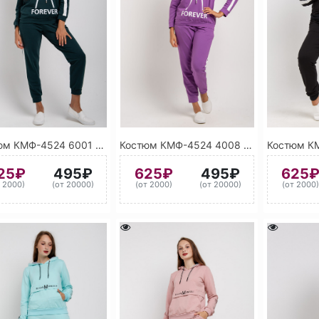
Костюм КМФ-4524 6001 (Изумрудно-зелёный)
Костюм КМФ-4524 4008 (Сигнальный фиолетовый)
25₽
495₽
625₽
495₽
625
т 2000)
(от 20000)
(от 2000)
(от 20000)
(от 2000