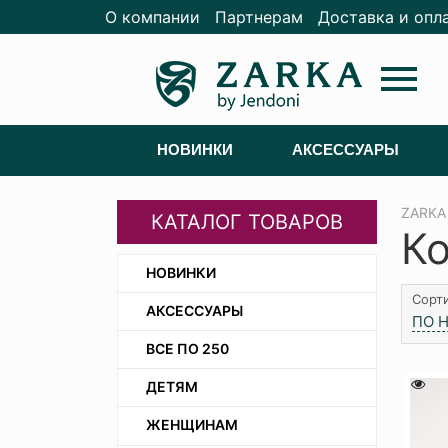
О компании
Партнерам
Доставка и опл
menu
НОВИНКИ
АКСЕССУАРЫ
ZARKA
КАТАЛОГ ТОВАРОВ
К
НОВИНКИ
Сорти
АКСЕССУАРЫ
ПО 
ВСЕ ПО 250
ДЕТЯМ
ЖЕНЩИНАМ