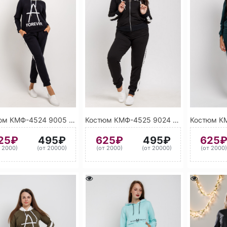
Костюм КМФ-4524 9005 (Чёрный янтарь)
Костюм КМФ-4525 9024 (Черный)
25₽
495₽
625₽
495₽
625
т 2000)
(от 20000)
(от 2000)
(от 20000)
(от 2000