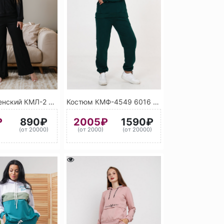
Костюм женский КМЛ-2 9024 (Черный)
Костюм КМФ-4549 6016 (Бирюзово-зелёный)
₽
890₽
2005₽
1590₽
)
(от 20000)
(от 2000)
(от 20000)