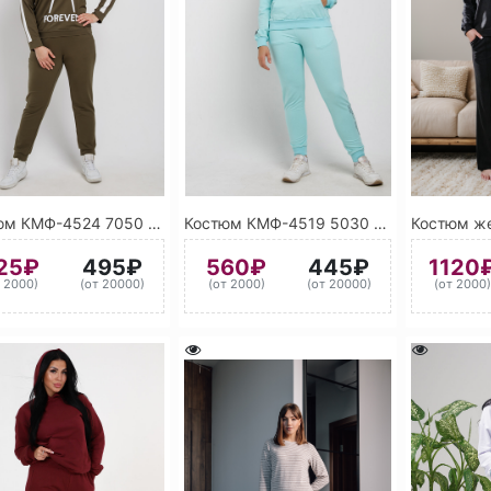
Костюм КМФ-4524 7050 (Хаки)
Костюм КМФ-4519 5030 (Бирюзовый)
25₽
495₽
560₽
445₽
1120
т 2000)
(от 20000)
(от 2000)
(от 20000)
(от 2000