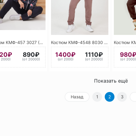
Костюм КМФ-457 3027 (Малиново-красный)
Костюм КМФ-4548 8030 (Коричневый)А
120₽
890₽
1400₽
1110₽
980
т 2000)
(от 20000)
(от 2000)
(от 20000)
(от 2000
Показать ещё
Назад
1
2
3