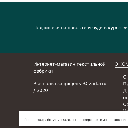
Подпишись на новости и будь в курсе в
Интернет-магазин текстильной
О КО
фабрики
О
Все права защищены © zarka.ru
П
/ 2020
Д
о
С
У
К
Продолжая работу с zarka.ru, вы подтверждаете использование