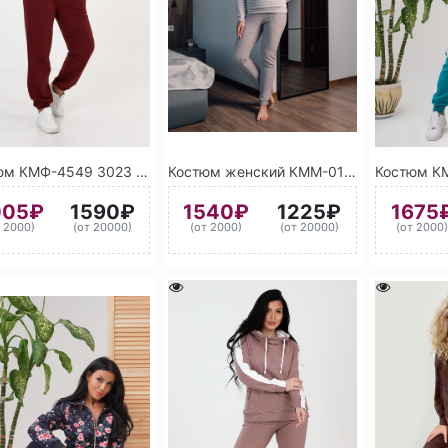
Костюм КМФ-4549 3023 (Вишневый)
Костюм женский КММ-01 8030 (Коричневый) 1001 (Бежевый)
005₽
1590₽
1540₽
1225₽
1675
т 2000)
(от 20000)
(от 2000)
(от 20000)
(от 2000