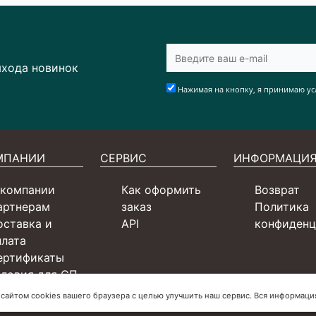
ыхода новинок
Нажимая на кнопку, я принимаю ус
МПАНИИ
СЕРВИС
ИНФОРМАЦИ
 компании
Как оформить
Возврат
артнерам
заказ
Политика
оставка и
API
конфиденц
плата
ертификаты
словия для СП
онтакты
 сайтом cookies вашего браузера с целью улучшить наш сервис. Вся информац