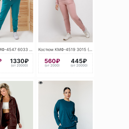
Костюм КМФ-4547 6033 (Мятно-бирюзовый)н
Костюм КМФ-4519 3015 (Светло-розовый)
₽
1330₽
560₽
445₽
)
(от 20000)
(от 2000)
(от 20000)