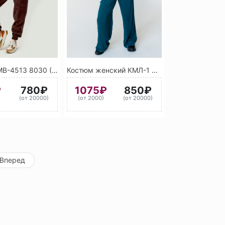
Костюм КМВ-4513 8030 (Коричневый)
Костюм женский КМЛ-1 6001 (Изумрудно-зелёный)
₽
780₽
1075₽
850₽
)
(от 20000)
(от 2000)
(от 20000)
Вперед