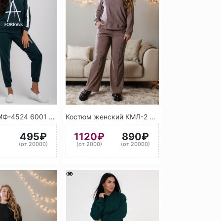
Костюм КМФ-4524 6001 (Изумрудно-зелёный)
Костюм женский КМЛ-2 9025 (Серый)
₽
495₽
1120₽
890₽
)
(от 20000)
(от 2000)
(от 20000)