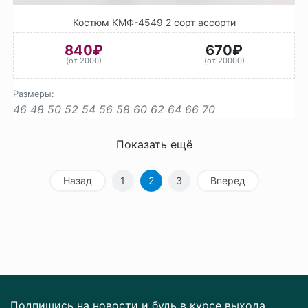
Костюм КМФ-4549 2 сорт ассорти
840₽
670₽
(от 2000)
(от 20000)
Размеры:
46
48
50
52
54
56
58
60
62
64
66
70
Показать ещё
Назад
1
2
3
Вперед
Подпишись на новости и будь в курсе выхода