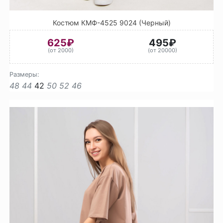
Костюм КМФ-4525 9024 (Черный)
625₽
495₽
(от 2000)
(от 20000)
Размеры:
48
44
42
50
52
46