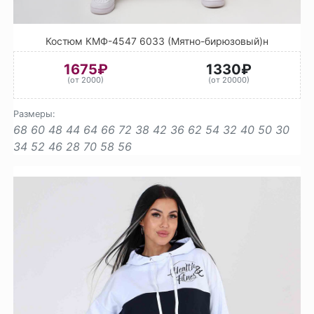
Костюм КМФ-4547 6033 (Мятно-бирюзовый)н
1675₽
1330₽
(от 2000)
(от 20000)
Размеры:
68
60
48
44
64
66
72
38
42
36
62
54
32
40
50
30
34
52
46
28
70
58
56