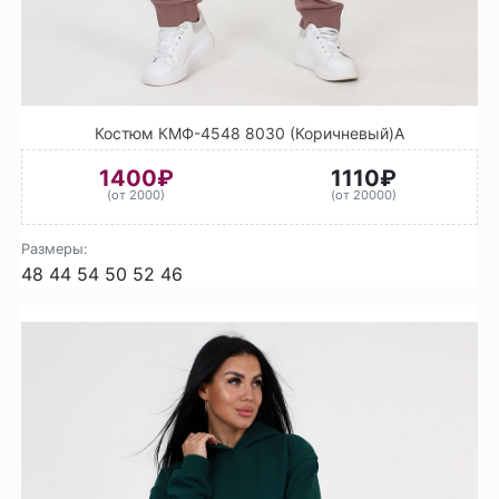
Костюм КМФ-4548 8030 (Коричневый)А
1400₽
1110₽
(от 2000)
(от 20000)
Размеры:
48
44
54
50
52
46