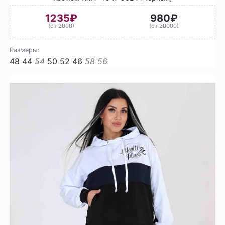
1235₽
980₽
(от 2000)
(от 20000)
Размеры:
48
44
54
50
52
46
58
56