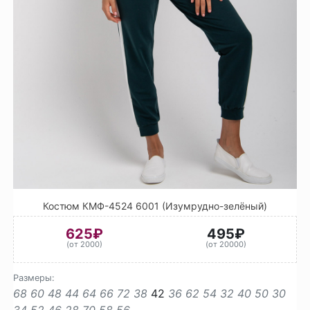
Костюм КМФ-4524 6001 (Изумрудно-зелёный)
625₽
495₽
(от 2000)
(от 20000)
Размеры:
68
60
48
44
64
66
72
38
42
36
62
54
32
40
50
30
34
52
46
28
70
58
56