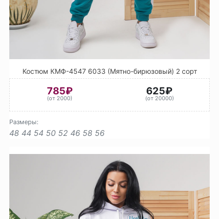
Костюм КМФ-4547 6033 (Мятно-бирюзовый) 2 сорт
785₽
625₽
(от 2000)
(от 20000)
Размеры:
48
44
54
50
52
46
58
56