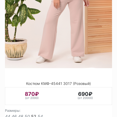
Костюм КМФ-45441 3017 (Розовый)
870₽
690₽
(от 2000)
(от 20000)
Размеры:
44
46
48
50
52
54