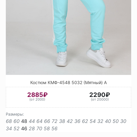
Костюм КМФ-4548 5032 (Мятный) А
2885₽
2290₽
(от 2000)
(от 20000)
Размеры:
68
60
48
44
64
66
72
38
42
36
62
54
32
40
50
30
34
52
46
28
70
58
56