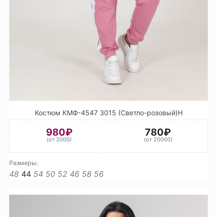
Костюм КМФ-4547 3015 (Светло-розовый)Н
980₽
780₽
(от 2000)
(от 20000)
Размеры:
48
44
54
50
52
46
58
56