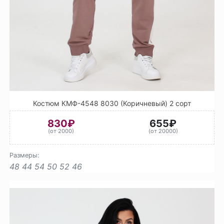
Костюм КМФ-4548 8030 (Коричневый) 2 сорт
830₽
655₽
(от 2000)
(от 20000)
Размеры:
48
44
54
50
52
46