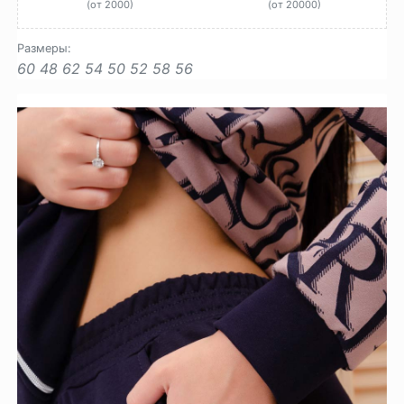
(от 2000)
(от 20000)
Размеры:
60
48
62
54
50
52
58
56