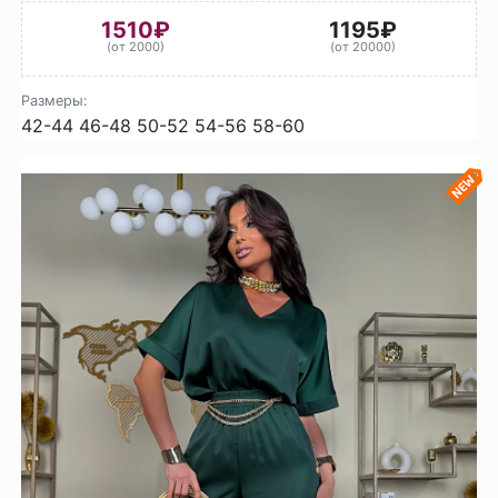
1510₽
1195₽
(от 2000)
(от 20000)
Размеры:
42-44
46-48
50-52
54-56
58-60