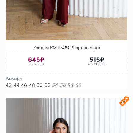
Костюм КМШ-452 2сорт ассорти
645₽
515₽
(от 2000)
(от 20000)
Размеры:
42-44
46-48
50-52
54-56
58-60