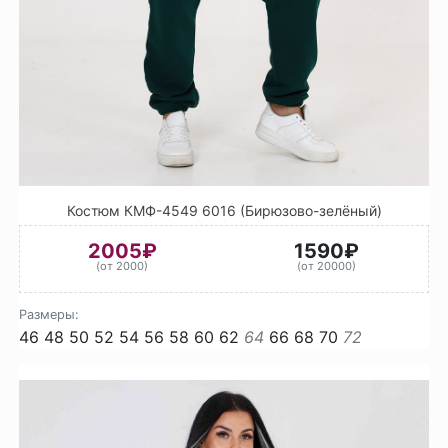
Костюм КМФ-4549 6016 (Бирюзово-зелёный)
2005₽
1590₽
(от 2000)
(от 20000)
Размеры:
46
48
50
52
54
56
58
60
62
64
66
68
70
72