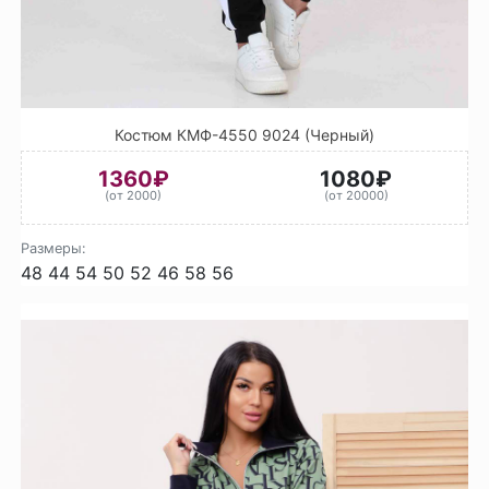
Костюм КМФ-4550 9024 (Черный)
1360₽
1080₽
(от 2000)
(от 20000)
Размеры:
48
44
54
50
52
46
58
56