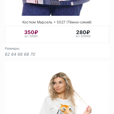
Костюм Марсель + 5027 (Тёмно-синий)
350₽
280₽
(от 2000)
(от 20000)
Размеры:
62
64
66
68
70