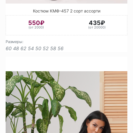
Костюм КМФ-457 2 сорт ассорти
550₽
435₽
(от 2000)
(от 20000)
Размеры:
60
48
62
54
50
52
58
56