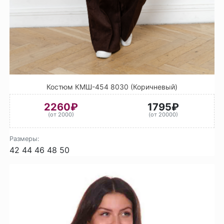
Костюм КМШ-454 8030 (Коричневый)
2260₽
1795₽
(от 2000)
(от 20000)
Размеры:
42
44
46
48
50