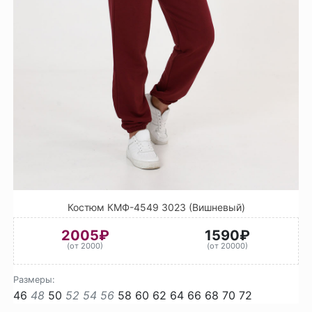
Костюм КМФ-4549 3023 (Вишневый)
2005₽
1590₽
(от 2000)
(от 20000)
Размеры:
46
48
50
52
54
56
58
60
62
64
66
68
70
72