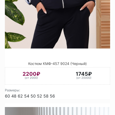
Костюм КМФ-457 9024 (Черный)
2200₽
1745₽
(от 2000)
(от 20000)
Размеры:
60
48
62
54
50
52
58
56