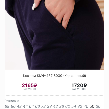
Костюм КМФ-457 8030 (Коричневый)
2165₽
1720₽
(от 2000)
(от 20000)
Размеры:
68
60
48
44
64
66
72
38
42
36
62
54
32
40
50
30