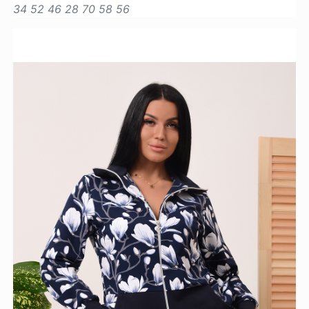
34
52
46
28
70
58
56