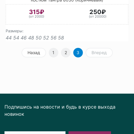
315₽
250₽
(от 2000)
(от 20000)
Размеры:
44
54
46
48
50
52
56
58
Назад
1
2
3
Вперед
Подпишись на новости и будь в курсе выхода
новинок