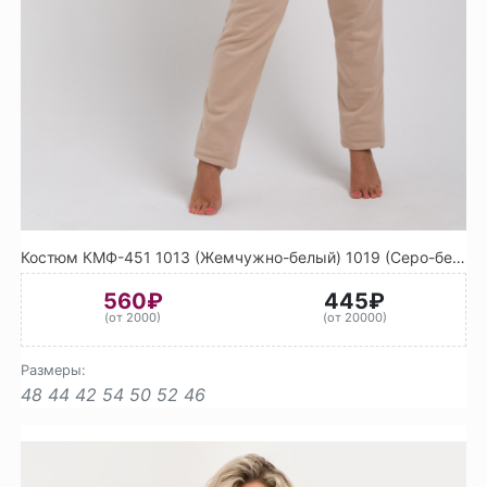
Костюм КМФ-451 1013 (Жемчужно-белый) 1019 (Серо-бежевый)
560₽
445₽
(от 2000)
(от 20000)
Размеры:
48
44
42
54
50
52
46