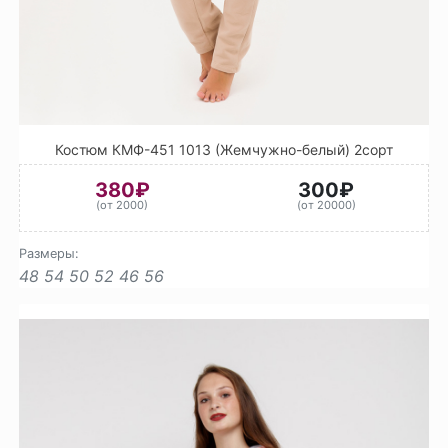
Костюм КМФ-451 1013 (Жемчужно-белый) 2сорт
380₽
300₽
(от 2000)
(от 20000)
Размеры:
48
54
50
52
46
56