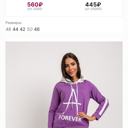
560₽
445₽
(от 2000)
(от 20000)
Размеры:
48
44
42
50
46