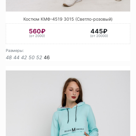
Костюм КМФ-4519 3015 (Светло-розовый)
560₽
445₽
(от 2000)
(от 20000)
Размеры:
48
44
42
50
52
46