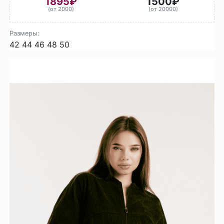
1895₽
1500₽
(от 2000)
(от 20000)
Размеры:
42
44
46
48
50