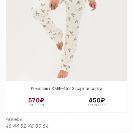
Комплект КМФ-452 2 сорт ассорти
570₽
450₽
(от 2000)
(от 20000)
Размеры:
46
44
52
48
50
54