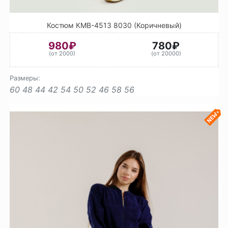
Костюм КМВ-4513 8030 (Коричневый)
980₽
780₽
(от 2000)
(от 20000)
Размеры:
60
48
44
42
54
50
52
46
58
56