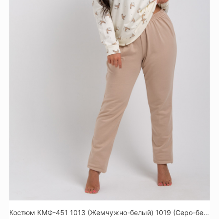
Костюм КМФ-451 1013 (Жемчужно-белый) 1019 (Серо-бежевый)