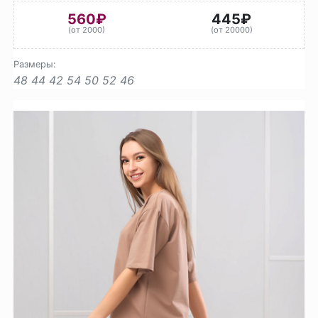
560₽
445₽
(от 2000)
(от 20000)
Размеры:
48
44
42
54
50
52
46