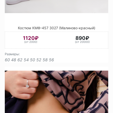
Костюм КМФ-457 3027 (Малиново-красный)
1120₽
890₽
(от 2000)
(от 20000)
Размеры:
60
48
62
54
50
52
58
56