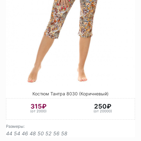
Костюм Тантра 8030 (Коричневый)
315₽
250₽
(от 2000)
(от 20000)
Размеры:
44
54
46
48
50
52
56
58