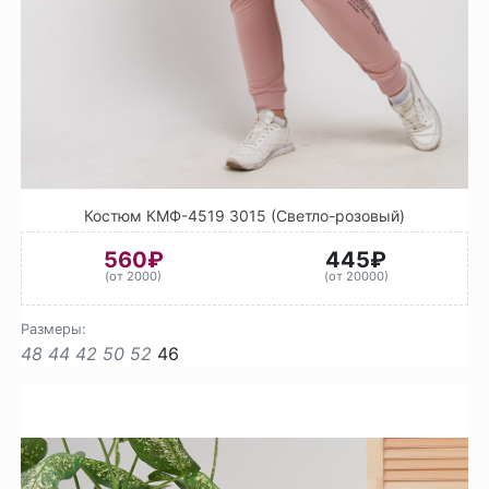
Костюм КМФ-4519 3015 (Светло-розовый)
560₽
445₽
(от 2000)
(от 20000)
Размеры:
48
44
42
50
52
46