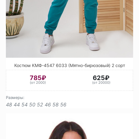
Костюм КМФ-4547 6033 (Мятно-бирюзовый) 2 сорт
785₽
625₽
(от 2000)
(от 20000)
Размеры:
48
44
54
50
52
46
58
56