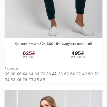
Костюм КМФ-4524 6001 (Изумрудно-зелёный)
625₽
495₽
(от 2000)
(от 20000)
Размеры:
68
60
48
44
64
66
72
38
42
36
62
54
32
40
50
30
34
52
46
28
70
58
56