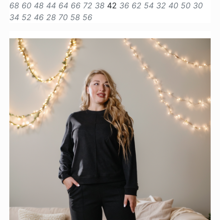
68
60
48
44
64
66
72
38
42
36
62
54
32
40
50
30
34
52
46
28
70
58
56