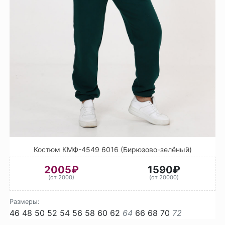
Костюм КМФ-4549 6016 (Бирюзово-зелёный)
2005₽
1590₽
(от 2000)
(от 20000)
Размеры:
46
48
50
52
54
56
58
60
62
64
66
68
70
72