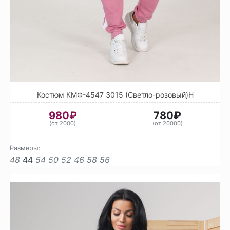
Костюм КМФ-4547 3015 (Светло-розовый)Н
980₽
780₽
(от 2000)
(от 20000)
Размеры:
48
44
54
50
52
46
58
56