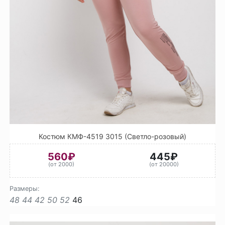
Костюм КМФ-4519 3015 (Светло-розовый)
560₽
445₽
(от 2000)
(от 20000)
Размеры:
48
44
42
50
52
46