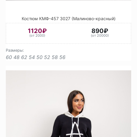
Костюм КМФ-457 3027 (Малиново-красный)
1120₽
890₽
(от 2000)
(от 20000)
Размеры:
60
48
62
54
50
52
58
56