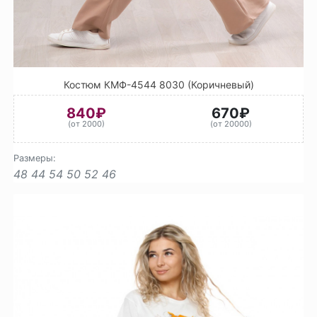
Костюм КМФ-4544 8030 (Коричневый)
840₽
670₽
(от 2000)
(от 20000)
Размеры:
48
44
54
50
52
46