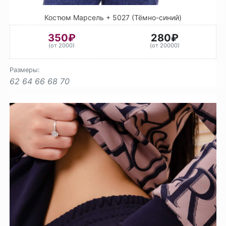
Костюм Марсель + 5027 (Тёмно-синий)
350₽
280₽
(от 2000)
(от 20000)
Размеры:
62
64
66
68
70