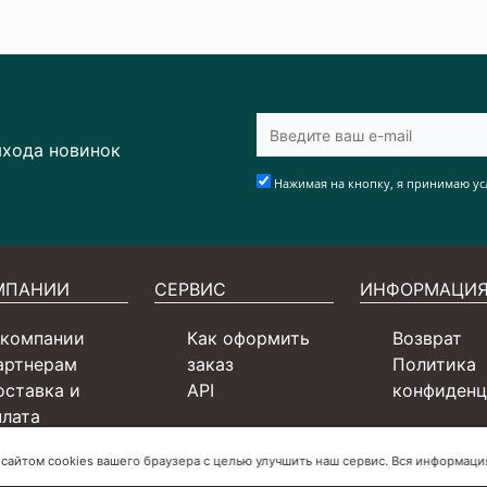
ыхода новинок
Нажимая на кнопку, я принимаю ус
МПАНИИ
СЕРВИС
ИНФОРМАЦИ
 компании
Как оформить
Возврат
артнерам
заказ
Политика
оставка и
API
конфиденц
плата
ертификаты
 сайтом cookies вашего браузера с целью улучшить наш сервис. Вся информац
словия для СП