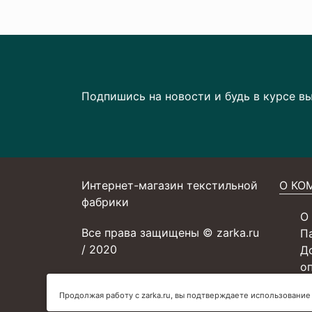
Подпишись на новости и будь в курсе в
Интернет-магазин текстильной
О КО
фабрики
О
Все права защищены © zarka.ru
П
/ 2020
Д
о
С
Продолжая работу с zarka.ru, вы подтверждаете использование
У