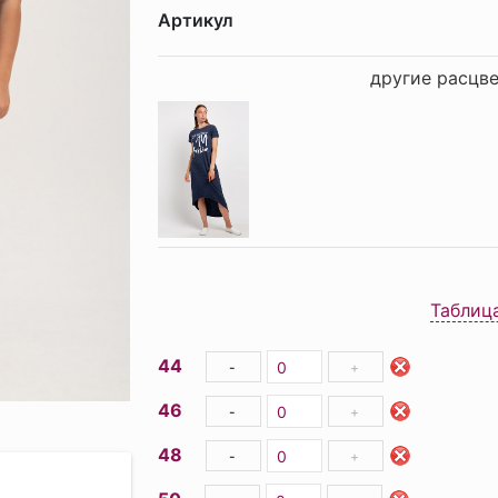
Артикул
другие расцве
Таблиц
44
-
+
46
-
+
48
-
+