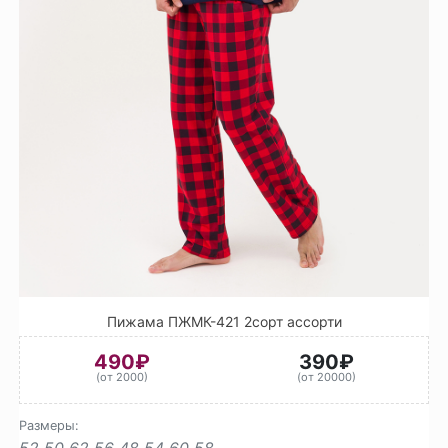
Пижама ПЖМК-421 2сорт ассорти
490₽
390₽
(от 2000)
(от 20000)
Размеры:
52
50
62
56
48
54
60
58