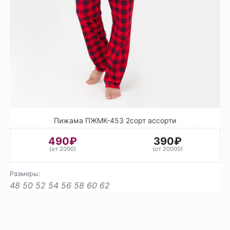
Пижама ПЖМК-453 2сорт ассорти
490₽
390₽
(от 2000)
(от 20000)
Размеры:
48
50
52
54
56
58
60
62