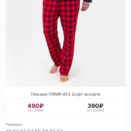
Пижама ПЖМК-453 2сорт ассорти
490₽
390₽
(от 2000)
(от 20000)
Размеры:
48
50
52
54
56
58
60
62