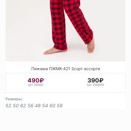
Пижама ПЖМК-421 2сорт ассорти
490₽
390₽
(от 2000)
(от 20000)
Размеры:
52
50
62
56
48
54
60
58