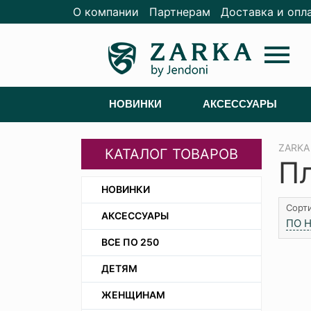
О компании
Партнерам
Доставка и опл
menu
НОВИНКИ
АКСЕССУАРЫ
ZARKA
КАТАЛОГ ТОВАРОВ
П
НОВИНКИ
Сорти
АКСЕССУАРЫ
ПО 
ВСЕ ПО 250
ДЕТЯМ
ЖЕНЩИНАМ