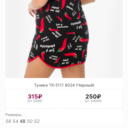
Туника ТК-3111 9024 (Черный)
315₽
250₽
(от 2000)
(от 20000)
Размеры:
56
54
48
50
52