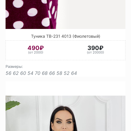
Туника ТВ-231 4013 (Фиолетовый)
490₽
390₽
(от 2000)
(от 20000)
Размеры:
56
62
60
54
70
68
66
58
52
64