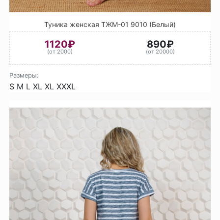
Туника женская ТЖМ-01 9010 (Белый)
1120₽
890₽
(от 2000)
(от 20000)
Размеры:
S
M
L
XL
XL
XXXL