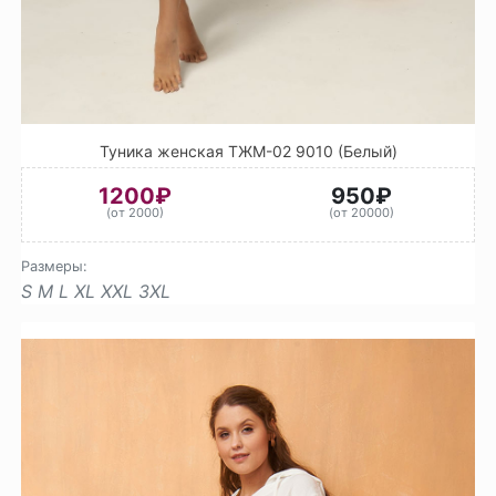
Туника женская ТЖМ-02 9010 (Белый)
1200₽
950₽
(от 2000)
(от 20000)
Размеры:
S
M
L
XL
XXL
3XL