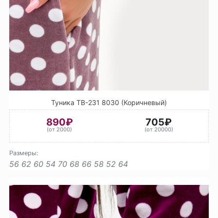
Туника ТВ-231 8030 (Коричневый)
890₽
705₽
(от 2000)
(от 20000)
Размеры:
56
62
60
54
70
68
66
58
52
64