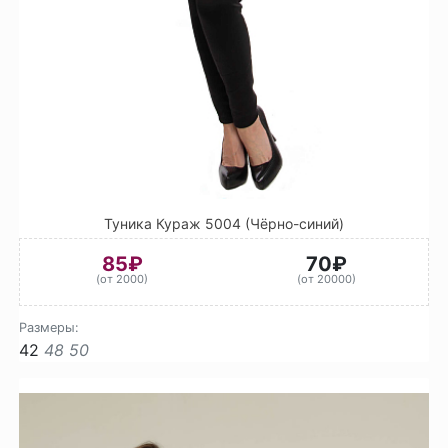
Туника Кураж 5004 (Чёрно-синий)
85₽
70₽
(от 2000)
(от 20000)
Размеры:
42
48
50