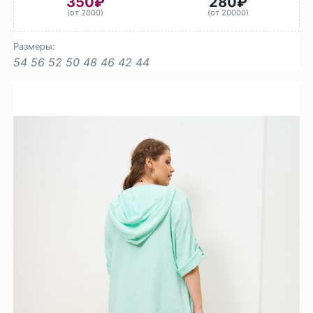
350₽
280₽
(от 2000)
(от 20000)
Размеры:
54
56
52
50
48
46
42
44