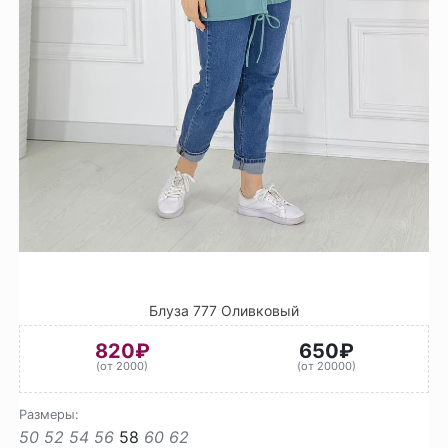
Блуза 777 Оливковый
820₽
650₽
(от 2000)
(от 20000)
Размеры:
50
52
54
56
58
60
62