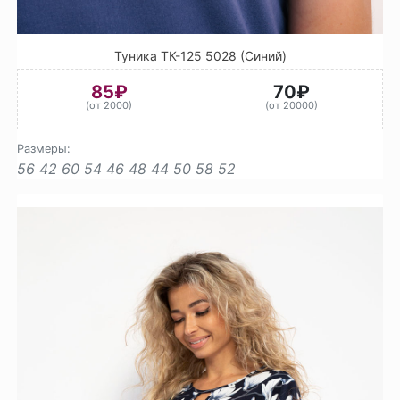
Туника ТК-125 5028 (Синий)
85₽
70₽
(от 2000)
(от 20000)
Размеры:
56
42
60
54
46
48
44
50
58
52