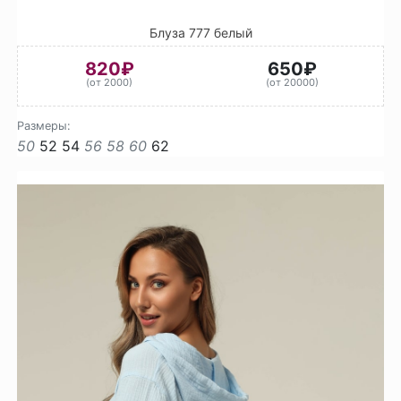
Блуза 777 белый
820₽
650₽
(от 2000)
(от 20000)
Размеры:
50
52
54
56
58
60
62