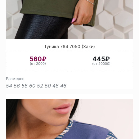
Туника 764 7050 (Хаки)
560₽
445₽
(от 2000)
(от 20000)
Размеры:
54
56
58
60
52
50
48
46