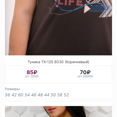
Туника ТК-125 8030 (Коричневый)
85₽
70₽
(от 2000)
(от 20000)
Размеры:
56
42
60
54
46
48
44
50
58
52