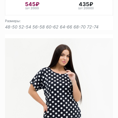
545₽
435₽
(от 2000)
(от 20000)
Размеры:
48-50
52-54
56-58
60-62
64-66
68-70
72-74