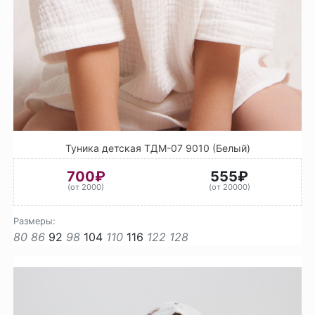
Туника детская ТДМ-07 9010 (Белый)
700₽
555₽
(от 2000)
(от 20000)
Размеры:
80
86
92
98
104
110
116
122
128