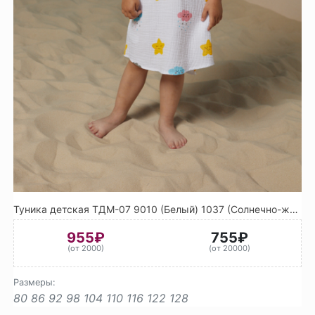
Туника детская ТДМ-07 9010 (Белый) 1037 (Солнечно-жёлтый)
955₽
755₽
(от 2000)
(от 20000)
Размеры:
80
86
92
98
104
110
116
122
128