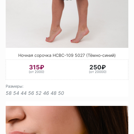
Ночная сорочка НСВС-109 5027 (Тёмно-синий)
315₽
250₽
(от 2000)
(от 20000)
Размеры:
58
54
44
56
52
46
48
50