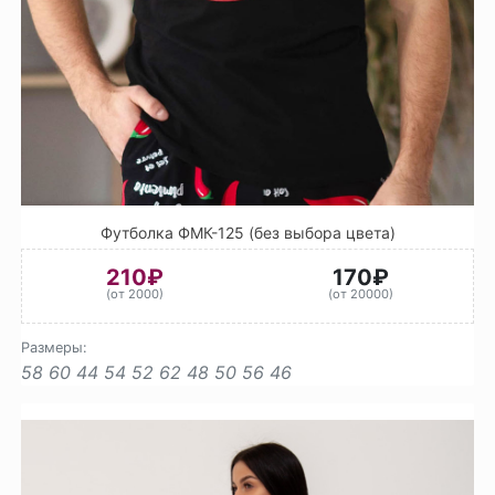
Футболка ФМК-125 (без выбора цвета)
210₽
170₽
(от 2000)
(от 20000)
Размеры:
58
60
44
54
52
62
48
50
56
46