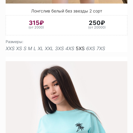
Лонгслив белый без звезды 2 сорт
315₽
250₽
(от 2000)
(от 20000)
Размеры:
XXS
XS
S
M
L
XL
XXL
3XS
4XS
5XS
6XS
7XS