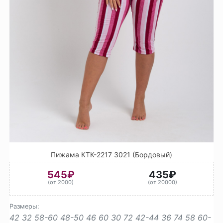
Пижама КТК-2217 3021 (Бордовый)
545₽
435₽
(от 2000)
(от 20000)
Размеры:
42
32
58-60
48-50
46
60
30
72
42-44
36
74
58
60-