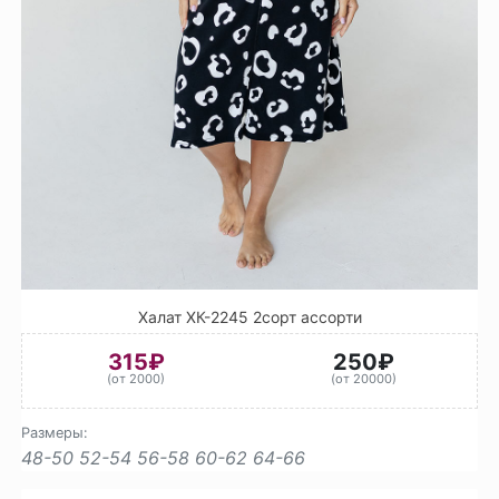
Халат ХК-2245 2сорт ассорти
315₽
250₽
(от 2000)
(от 20000)
Размеры:
48-50
52-54
56-58
60-62
64-66