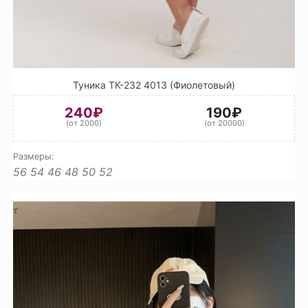
Туника ТК-232 4013 (Фиолетовый)
240₽
190₽
(от 2000)
(от 20000)
Размеры:
56
54
46
48
50
52