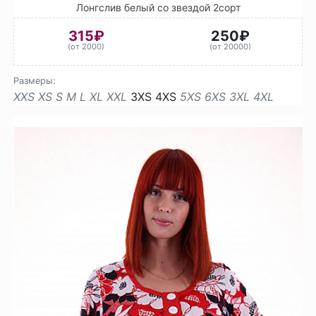
Лонгслив белый со звездой 2сорт
315₽
250₽
(от 2000)
(от 20000)
Размеры:
XXS
XS
S
M
L
XL
XXL
3XS
4XS
5XS
6XS
3XL
4XL