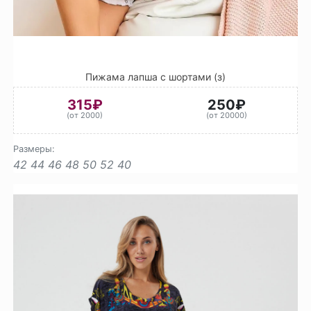
Пижама лапша с шортами (з)
315₽
250₽
(от 2000)
(от 20000)
Размеры:
42
44
46
48
50
52
40