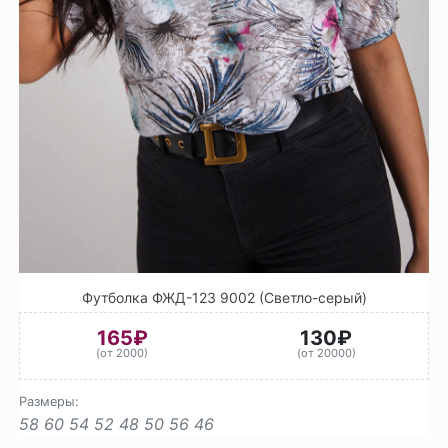
Футболка ФЖД-123 9002 (Светло-серый)
165₽
130₽
(от 2000)
(от 20000)
Размеры:
58
60
54
52
48
50
56
46