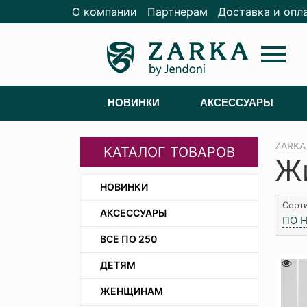
О компании
Партнерам
Доставка и опл
menu
НОВИНКИ
АКСЕССУАРЫ
ZARKA
КАТАЛОГ ТОВАРОВ
Ж
НОВИНКИ
Сорти
АКСЕССУАРЫ
ПО 
ВСЕ ПО 250
ДЕТЯМ
ЖЕНЩИНАМ