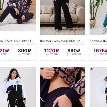
Костюм КМФ-457 3027 (Малиново-красный)
Костюм женский КМЛ-2 9024 (Черный)
120₽
890₽
1120₽
890₽
1675
т 2000)
(от 20000)
(от 2000)
(от 20000)
(от 2000