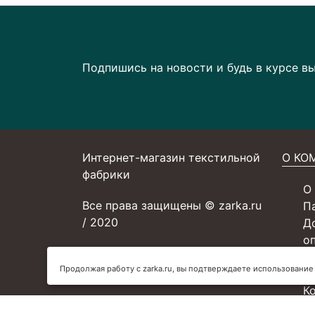
Подпишись на новости и будь в курсе в
Интернет-магазин текстильной
О КО
фабрики
О
Все права защищены © zarka.ru
П
/ 2020
Д
о
С
Продолжая работу с zarka.ru, вы подтверждаете использование
У
К