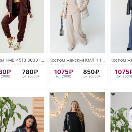
Костюм КМВ-4513 8030 (Коричневый)
Костюм женский КМЛ-1 1001 (Бежевый)
80₽
780₽
1075₽
850₽
1075
т 2000)
(от 20000)
(от 2000)
(от 20000)
(от 2000