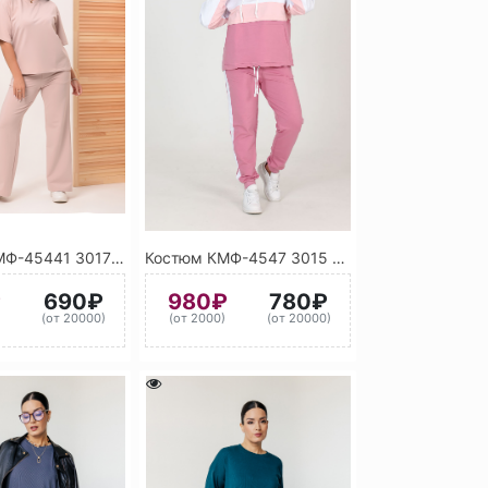
Костюм КМФ-45441 3017 (Розовый)
Костюм КМФ-4547 3015 (Светло-розовый)Н
₽
690₽
980₽
780₽
)
(от 20000)
(от 2000)
(от 20000)