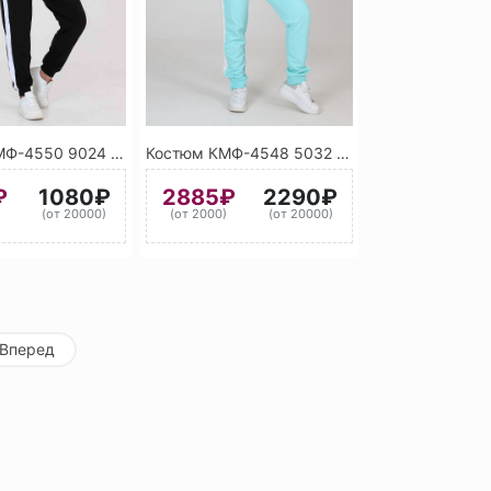
Костюм КМФ-4550 9024 (Черный)
Костюм КМФ-4548 5032 (Мятный) А
₽
1080₽
2885₽
2290₽
)
(от 20000)
(от 2000)
(от 20000)
Вперед