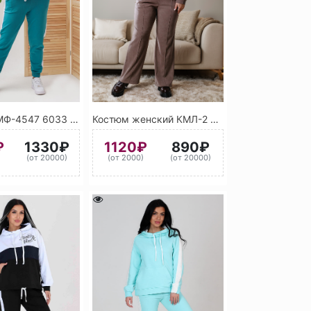
Костюм КМФ-4547 6033 (Мятно-бирюзовый)н
Костюм женский КМЛ-2 9025 (Серый)
₽
1330₽
1120₽
890₽
)
(от 20000)
(от 2000)
(от 20000)