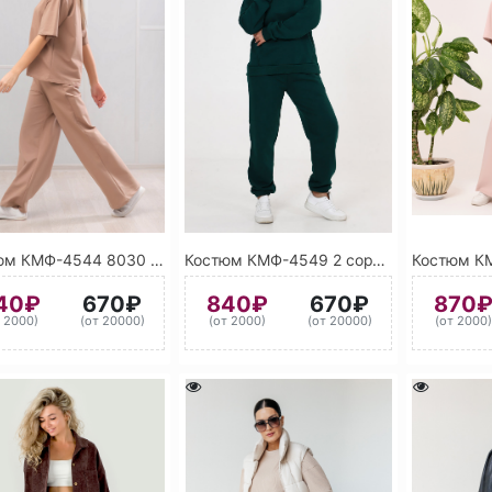
Костюм КМФ-4544 8030 (Коричневый)
Костюм КМФ-4549 2 сорт ассорти
40₽
670₽
840₽
670₽
870
т 2000)
(от 20000)
(от 2000)
(от 20000)
(от 2000