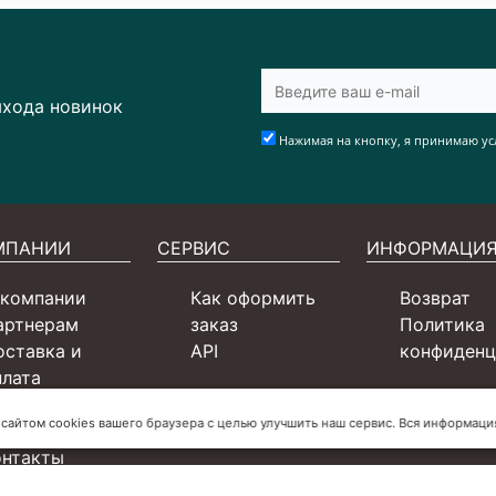
ыхода новинок
Нажимая на кнопку, я принимаю ус
МПАНИИ
СЕРВИС
ИНФОРМАЦИ
 компании
Как оформить
Возврат
артнерам
заказ
Политика
оставка и
API
конфиденц
плата
ертификаты
 сайтом cookies вашего браузера с целью улучшить наш сервис. Вся информац
словия для СП
онтакты