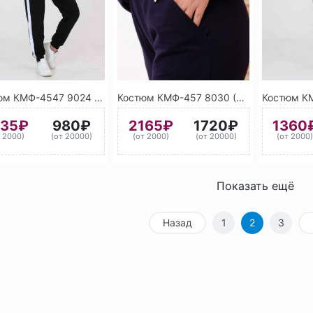
Костюм КМФ-4547 9024 (Черный)
Костюм КМФ-457 8030 (Коричневый)
235₽
980₽
2165₽
1720₽
1360
т 2000)
(от 20000)
(от 2000)
(от 20000)
(от 2000
Показать ещё
Назад
1
2
3