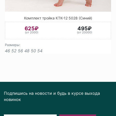
Комплект тройка КТК-12 5028 (Синий)
625₽
495₽
(от 2000)
(от 20000)
Размеры:
46
52
56
48
50
54
Подпишись на новости и будь в курсе выхода
новинок