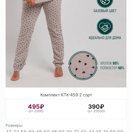
Комплект КТК-459 2 сорт
495₽
390₽
(от 2000)
(от 20000)
Размеры:
42
32
58-60
48-50
46
60
30
72
42-44
36
74
58
60-