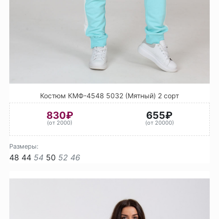
Костюм КМФ-4548 5032 (Мятный) 2 сорт
830₽
655₽
(от 2000)
(от 20000)
Размеры:
48
44
54
50
52
46