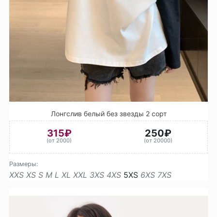
Лонгслив белый без звезды 2 сорт
315₽
250₽
(от 2000)
(от 20000)
Размеры:
XXS
XS
S
M
L
XL
XXL
3XS
4XS
5XS
6XS
7XS