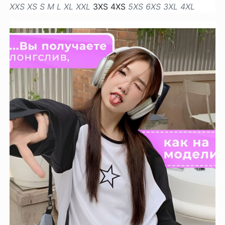
XXS
XS
S
M
L
XL
XXL
3XS
4XS
5XS
6XS
3XL
4XL