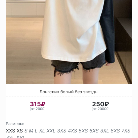
Лонгслив белый без звезды
315₽
250₽
(от 2000)
(от 20000)
Размеры:
XXS
XS
S
M
L
XL
XXL
3XS
4XS
5XS
6XS
3XL
8XS
7XS
4XL
5XL