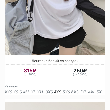
Лонгслив белый со звездой
315₽
250₽
(от 2000)
(от 20000)
Размеры:
XXS
XS
S
M
L
XL
XXL
3XS
4XS
5XS
6XS
3XL
4XL
5XL