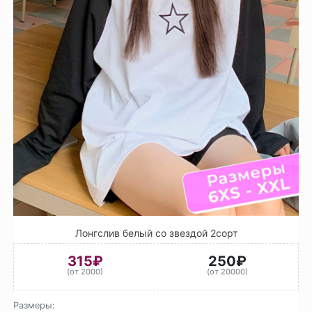
Лонгслив белый со звездой 2сорт
315₽
250₽
(от 2000)
(от 20000)
Размеры: