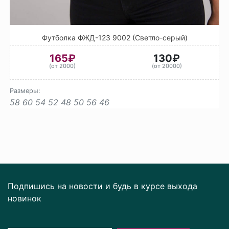
Футболка ФЖД-123 9002 (Светло-серый)
165₽
130₽
(от 2000)
(от 20000)
Размеры:
58
60
54
52
48
50
56
46
Подпишись на новости и будь в курсе выхода
новинок