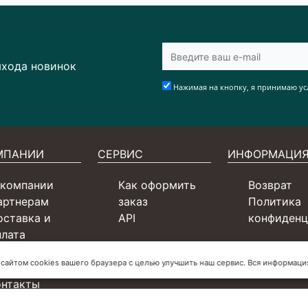
ыхода новинок
Нажимая на кнопку, я принимаю ус
МПАНИИ
СЕРВИС
ИНФОРМАЦИ
 компании
Как оформить
Возврат
артнерам
заказ
Политика
оставка и
API
конфиденц
плата
ертификаты
 сайтом cookies вашего браузера с целью улучшить наш сервис. Вся информац
словия для СП
онтакты