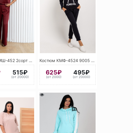
Костюм КМШ-452 2сорт ассорти
Костюм КМФ-4524 9005 (Чёрный янтарь)
₽
515₽
625₽
495₽
)
(от 20000)
(от 2000)
(от 20000)