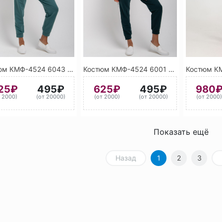
Костюм КМФ-4524 6043 (Фисташковый)
Костюм КМФ-4524 6001 (Изумрудно-зелёный)
25₽
495₽
625₽
495₽
980
т 2000)
(от 20000)
(от 2000)
(от 20000)
(от 2000
Показать ещё
Назад
1
2
3