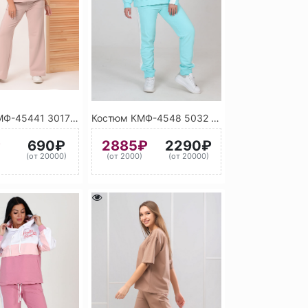
Костюм КМФ-45441 3017 (Розовый)
Костюм КМФ-4548 5032 (Мятный) А
₽
690₽
2885₽
2290₽
)
(от 20000)
(от 2000)
(от 20000)