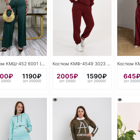
Костюм КМШ-452 6001 (Изумрудно-зелёный)
Костюм КМФ-4549 3023 (Вишневый)
500₽
1190₽
2005₽
1590₽
645
т 2000)
(от 20000)
(от 2000)
(от 20000)
(от 2000