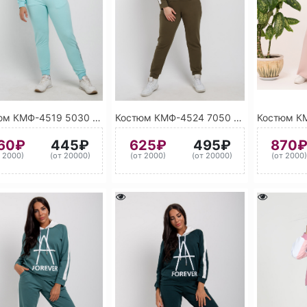
Костюм КМФ-4519 5030 (Бирюзовый)
Костюм КМФ-4524 7050 (Хаки)
60₽
445₽
625₽
495₽
870
т 2000)
(от 20000)
(от 2000)
(от 20000)
(от 2000