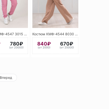
Костюм КМФ-4547 3015 (Светло-розовый)Н
Костюм КМФ-4544 8030 (Коричневый)
₽
780₽
840₽
670₽
)
(от 20000)
(от 2000)
(от 20000)
Вперед