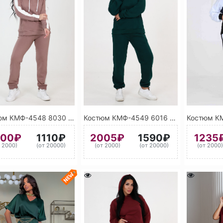
Костюм КМФ-4548 8030 (Коричневый)А
Костюм КМФ-4549 6016 (Бирюзово-зелёный)
400₽
1110₽
2005₽
1590₽
1235
т 2000)
(от 20000)
(от 2000)
(от 20000)
(от 2000