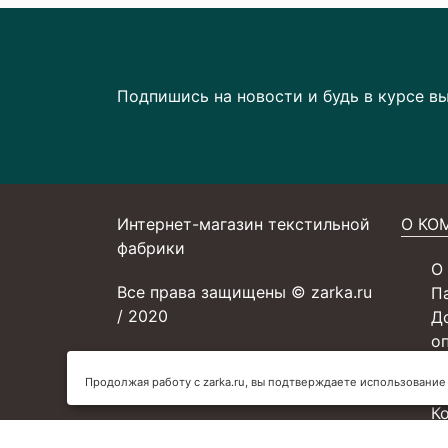
Подпишись на новости и будь в курсе в
Интернет-магазин текстильной
О КО
фабрики
О
Все права защищены © zarka.ru
П
/ 2020
Д
о
С
Продолжая работу с zarka.ru, вы подтверждаете использование
У
К