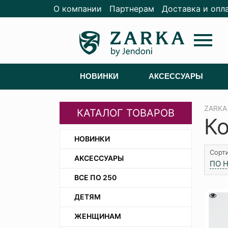
О компании
Партнерам
Доставка и опл
menu
НОВИНКИ
АКСЕССУАРЫ
ZARKA
КАТАЛОГ ТОВАРОВ
К
НОВИНКИ
Сорти
АКСЕССУАРЫ
ПО 
ВСЕ ПО 250
ДЕТЯМ
ЖЕНЩИНАМ