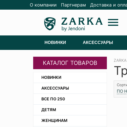
О компании
Партнерам
Доставка и опл
menu
НОВИНКИ
АКСЕССУАРЫ
ZARKA
КАТАЛОГ ТОВАРОВ
Т
НОВИНКИ
Сорти
АКСЕССУАРЫ
ПО 
ВСЕ ПО 250
ДЕТЯМ
ЖЕНЩИНАМ