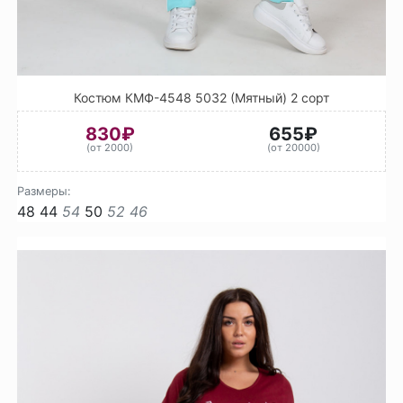
Костюм КМФ-4548 5032 (Мятный) 2 сорт
830₽
655₽
(от 2000)
(от 20000)
Размеры:
48
44
54
50
52
46