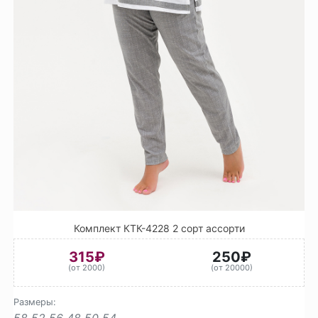
Комплект КТК-4228 2 сорт ассорти
315₽
250₽
(от 2000)
(от 20000)
Размеры:
58
52
56
48
50
54