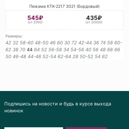
Пижама КТК-2217 3021 (Бордовый)
545₽
435₽
(от 2000)
(от 20000)
Размеры:
42
32
58-60
48-50
46
60
30
72
42-44
36
74
58
60-
62
38
70
44
64
52
56-58
34
54-56
40
56
48
68
66
50
46-48
44-46
52-54
62-64
28
50-52
54
62
Подпишись на новости и будь в курсе выхода
новинок