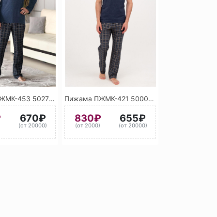
Пижама ПЖМК-453 5027 (Тёмно-синий) 5022 (Ночной синий)
Пижама ПЖМК-421 5000 (Фиолетово-синий) 7040 (Серое окно)
₽
670₽
830₽
655₽
)
(от 20000)
(от 2000)
(от 20000)