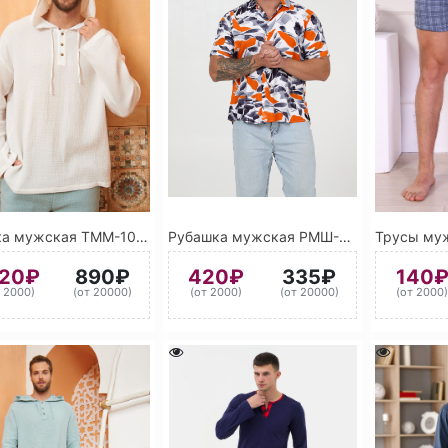
Туника мужская ТММ-10 9010 (Белый)
Рубашка мужская РМШ-1 2004 (Оранжевый)
120₽
890₽
420₽
335₽
140
т 2000)
(от 20000)
(от 2000)
(от 20000)
(от 2000