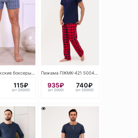
Трусы мужские боксеры (ассорти)
Пижама ПЖМК-421 5004 (Чёрно-синий) 3028 (Красный)
₽
115₽
935₽
740₽
)
(от 20000)
(от 2000)
(от 20000)