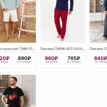
Туника мужская ТММ-10 5032 (Мятный)
Пижама ПЖМК-453 5004 (Чёрно-синий) 3028 (Красный)
120₽
890₽
960₽
765₽
840
т 2000)
(от 20000)
(от 2000)
(от 20000)
(от 2000