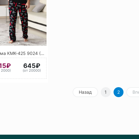
Пижама КМК-425 9024 (Черный)
15₽
645₽
т 2000)
(от 20000)
Назад
1
2
Вп