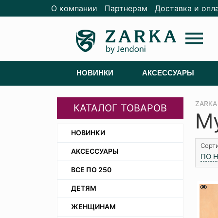
О компании
Партнерам
Доставка и опл
menu
НОВИНКИ
АКСЕССУАРЫ
ZARKA
КАТАЛОГ ТОВАРОВ
М
НОВИНКИ
Сорти
АКСЕССУАРЫ
ПО 
ВСЕ ПО 250
ДЕТЯМ
ЖЕНЩИНАМ