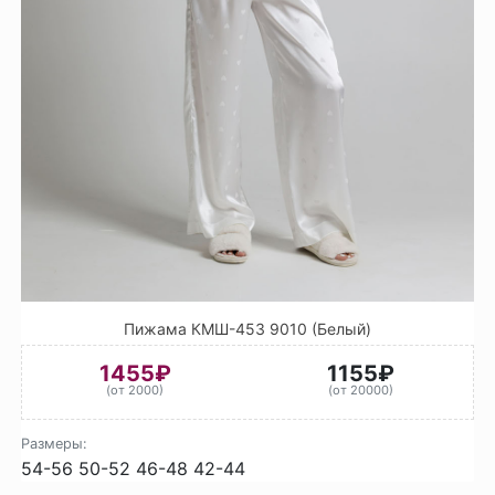
Пижама КМШ-453 9010 (Белый)
1455₽
1155₽
(от 2000)
(от 20000)
Размеры:
54-56
50-52
46-48
42-44