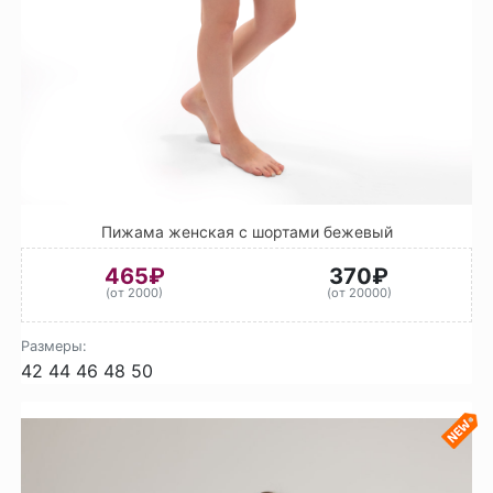
Пижама женская с шортами бежевый
465₽
370₽
(от 2000)
(от 20000)
Размеры:
42
44
46
48
50