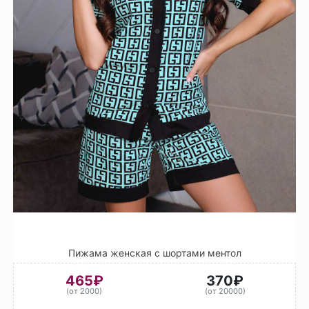
Пижама женская с шортами ментол
465₽
370₽
(от 2000)
(от 20000)