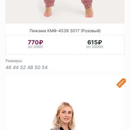
Пижама КМФ-4539 3017 (Розовый)
770₽
615₽
(от 2000)
(от 20000)
Размеры:
46
44
52
48
50
54