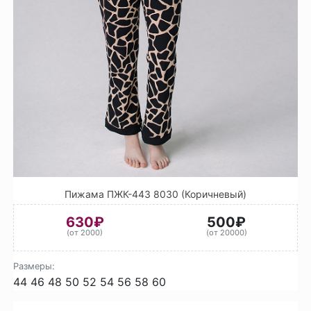
Пижама ПЖК-443 8030 (Коричневый)
630₽
500₽
(от 2000)
(от 20000)
Размеры:
44
46
48
50
52
54
56
58
60