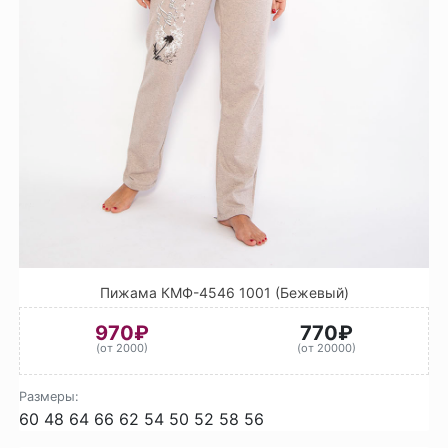
Пижама КМФ-4546 1001 (Бежевый)
970₽
770₽
(от 2000)
(от 20000)
Размеры:
60
48
64
66
62
54
50
52
58
56