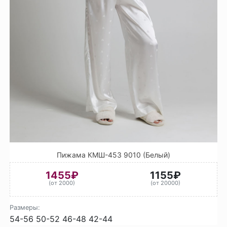
Пижама КМШ-453 9010 (Белый)
1455₽
1155₽
(от 2000)
(от 20000)
Размеры:
54-56
50-52
46-48
42-44