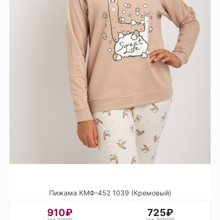
Пижама КМФ-452 1039 (Кремовый)
910₽
725₽
(от 2000)
(от 20000)