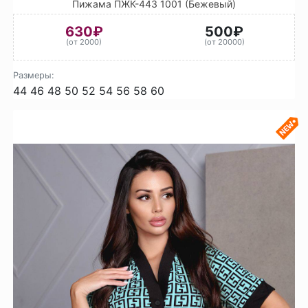
Пижама ПЖК-443 1001 (Бежевый)
630₽
500₽
(от 2000)
(от 20000)
Размеры:
44
46
48
50
52
54
56
58
60