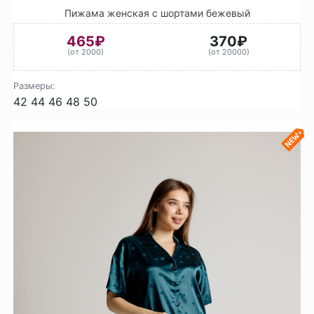
Пижама женская с шортами бежевый
465₽
370₽
(от 2000)
(от 20000)
Размеры:
42
44
46
48
50