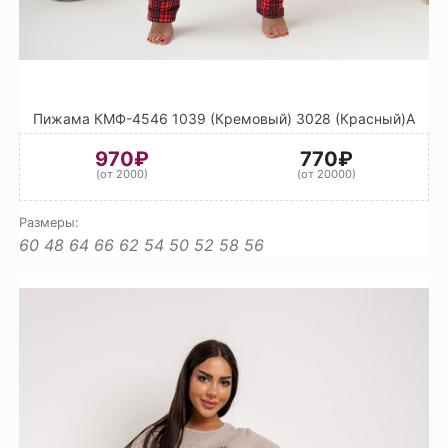
Пижама КМФ-4546 1039 (Кремовый) 3028 (Красный)А
970₽
770₽
(от 2000)
(от 20000)
Размеры:
60
48
64
66
62
54
50
52
58
56