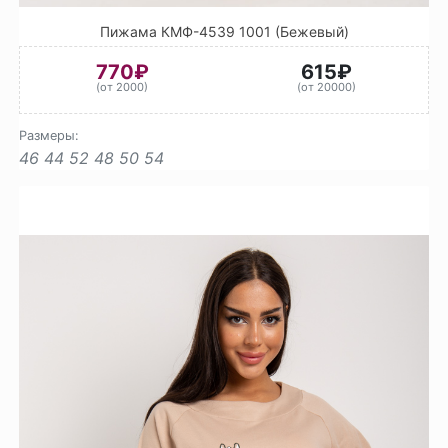
Пижама КМФ-4539 1001 (Бежевый)
770₽
615₽
(от 2000)
(от 20000)
Размеры:
46
44
52
48
50
54