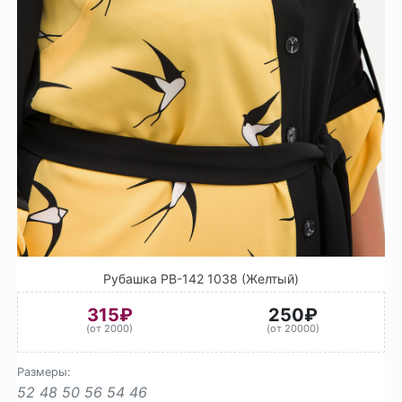
Рубашка РВ-142 1038 (Желтый)
315₽
250₽
(от 2000)
(от 20000)
Размеры:
52
48
50
56
54
46