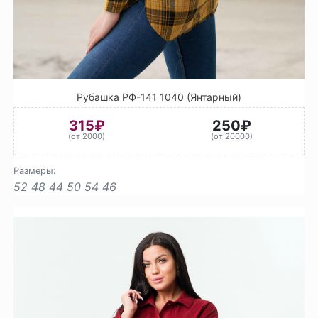
Рубашка РФ-141 1040 (Янтарный)
315₽
250₽
(от 2000)
(от 20000)
Размеры:
52
48
44
50
54
46