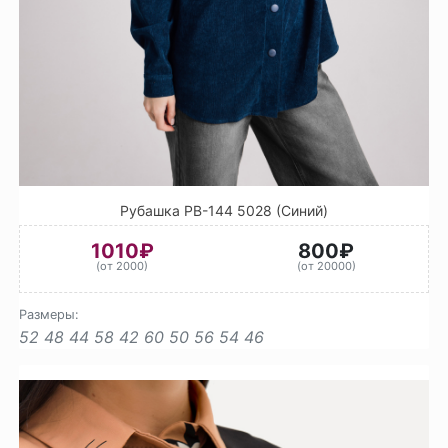
Рубашка РВ-144 5028 (Синий)
1010₽
800₽
(от 2000)
(от 20000)
Размеры:
52
48
44
58
42
60
50
56
54
46