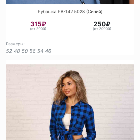
Рубашка РВ-142 5028 (Синий)
315₽
250₽
(от 2000)
(от 20000)
Размеры:
52
48
50
56
54
46