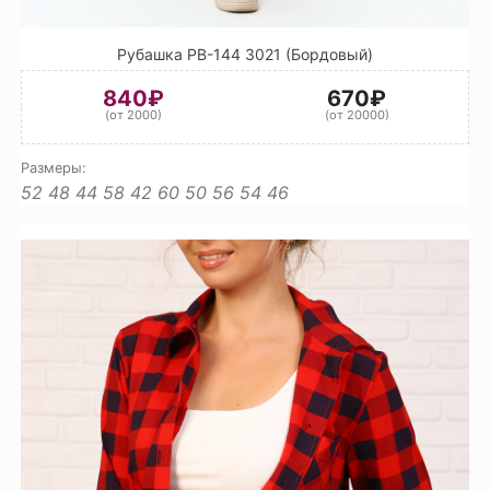
Рубашка РВ-144 3021 (Бордовый)
840₽
670₽
(от 2000)
(от 20000)
Размеры:
52
48
44
58
42
60
50
56
54
46