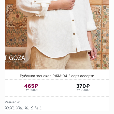
Рубашка женская РЖМ-04 2 сорт ассорти
465₽
370₽
(от 2000)
(от 20000)
Размеры:
XXXL
XXL
XL
S
M
L