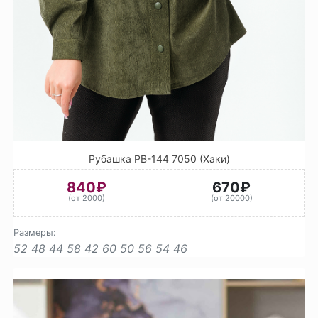
Рубашка РВ-144 7050 (Хаки)
840₽
670₽
(от 2000)
(от 20000)
Размеры:
52
48
44
58
42
60
50
56
54
46