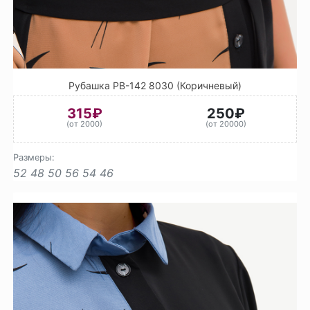
Рубашка РВ-142 8030 (Коричневый)
315₽
250₽
(от 2000)
(от 20000)
Размеры:
52
48
50
56
54
46