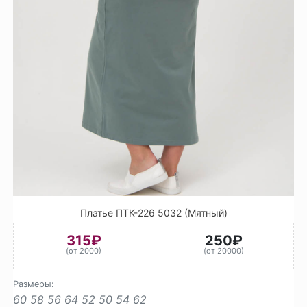
Платье ПТК-226 5032 (Мятный)
315₽
250₽
(от 2000)
(от 20000)
Размеры:
60
58
56
64
52
50
54
62