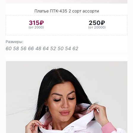
Платье ПТК-435 2 сорт ассорти
315₽
250₽
(от 2000)
(от 20000)
Размеры:
60
58
56
66
48
64
52
50
54
62