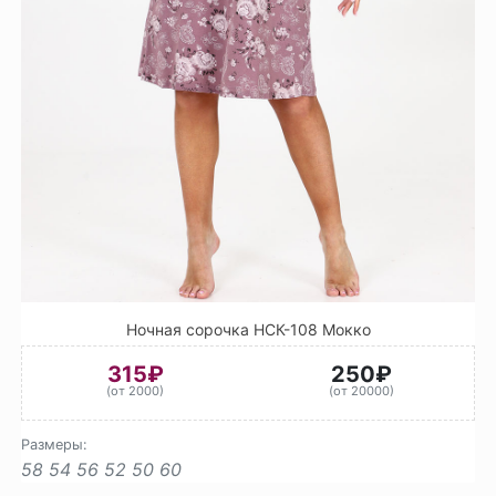
Ночная сорочка НСК-108 Мокко
315₽
250₽
(от 2000)
(от 20000)
Размеры:
58
54
56
52
50
60