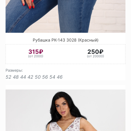
Рубашка РК-143 3028 (Красный)
315₽
250₽
(от 2000)
(от 20000)
Размеры:
52
48
44
42
50
56
54
46