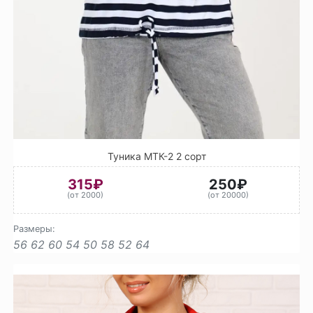
Туника МТК-2 2 сорт
315₽
250₽
(от 2000)
(от 20000)
Размеры:
56
62
60
54
50
58
52
64