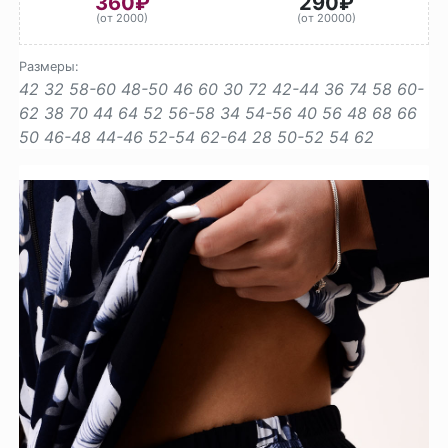
360₽
290₽
(от 2000)
(от 20000)
Размеры:
42
32
58-60
48-50
46
60
30
72
42-44
36
74
58
60-
62
38
70
44
64
52
56-58
34
54-56
40
56
48
68
66
50
46-48
44-46
52-54
62-64
28
50-52
54
62