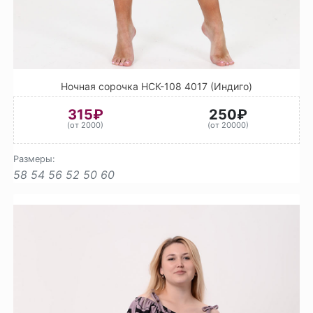
Ночная сорочка НСК-108 4017 (Индиго)
315₽
250₽
(от 2000)
(от 20000)
Размеры:
58
54
56
52
50
60