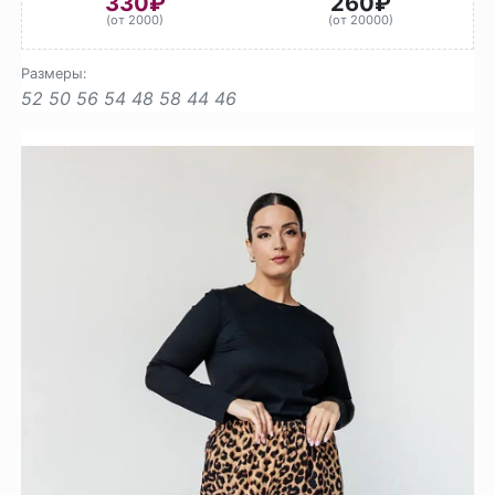
330₽
260₽
(от 2000)
(от 20000)
Размеры:
52
50
56
54
48
58
44
46