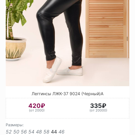
Леггинсы ЛЖК-37 9024 (Черный)А
420₽
335₽
(от 2000)
(от 20000)
Размеры:
52
50
56
54
48
58
44
46