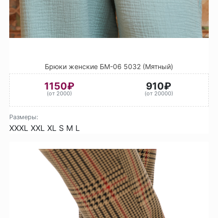
Брюки женские БМ-06 5032 (Мятный)
1150₽
910₽
(от 2000)
(от 20000)
Размеры:
XXXL
XXL
XL
S
M
L