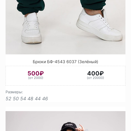
Брюки БФ-4543 6037 (Зелёный)
500₽
400₽
(от 2000)
(от 20000)
Размеры:
52
50
54
48
44
46