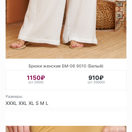
Брюки женские БМ-06 9010 (Белый)
1150₽
910₽
(от 2000)
(от 20000)
Размеры:
XXXL
XXL
XL
S
M
L