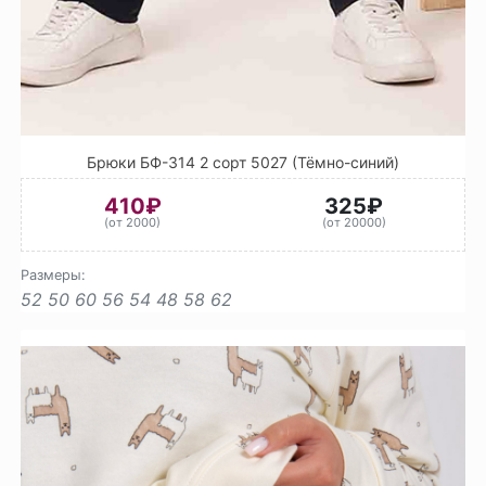
Брюки БФ-314 2 сорт 5027 (Тёмно-синий)
410₽
325₽
(от 2000)
(от 20000)
Размеры:
52
50
60
56
54
48
58
62