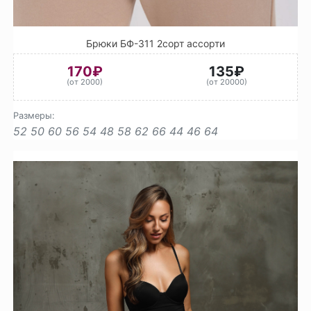
Брюки БФ-311 2сорт ассорти
170₽
135₽
(от 2000)
(от 20000)
Размеры:
52
50
60
56
54
48
58
62
66
44
46
64