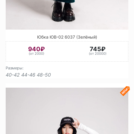
Юбка ЮВ-02 6037 (Зелёный)
940₽
745₽
(от 2000)
(от 20000)
Размеры:
40-42
44-46
48-50