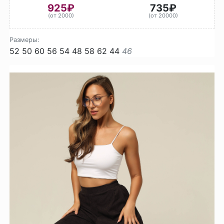
925₽
735₽
(от 2000)
(от 20000)
Размеры:
52
50
60
56
54
48
58
62
44
46