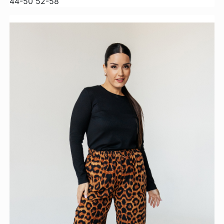
44-50
52-58