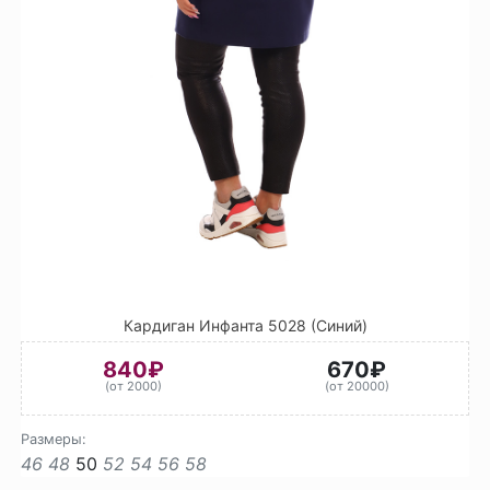
Кардиган Инфанта 5028 (Синий)
840₽
670₽
(от 2000)
(от 20000)
Размеры:
46
48
50
52
54
56
58