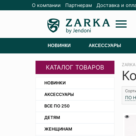
О компании
Партнерам
Доставка и опл
menu
НОВИНКИ
АКСЕССУАРЫ
ZARKA
КАТАЛОГ ТОВАРОВ
К
НОВИНКИ
Сорти
АКСЕССУАРЫ
ПО 
ВСЕ ПО 250
ДЕТЯМ
ЖЕНЩИНАМ