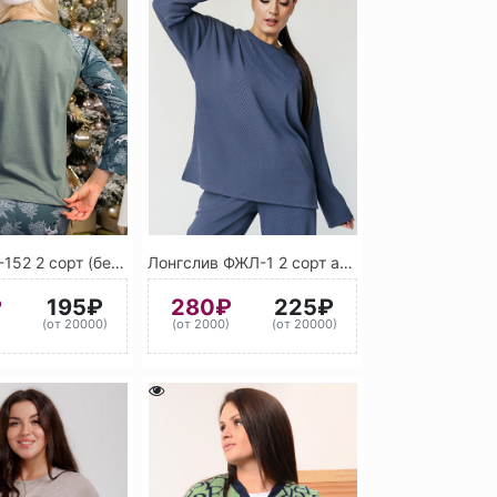
Кофта КФК-152 2 сорт (без выбора цвета)
Лонгслив ФЖЛ-1 2 сорт ассорти
₽
195₽
280₽
225₽
)
(от 20000)
(от 2000)
(от 20000)