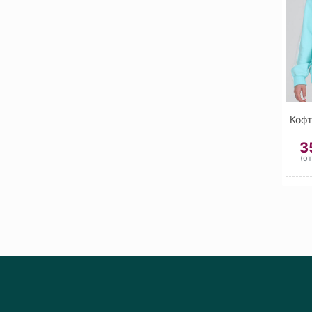
Кофт
3
(о