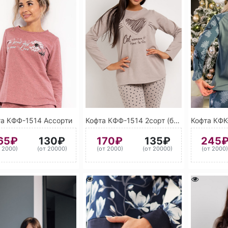
та КФФ-1514 Ассорти
Кофта КФФ-1514 2сорт (без выбора цвета)
65₽
130₽
170₽
135₽
245
т 2000)
(от 20000)
(от 2000)
(от 20000)
(от 2000