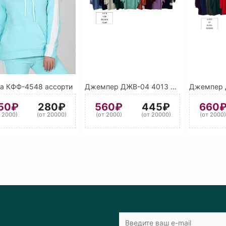
а КФФ-4548 ассорти
Джемпер ДЖВ-04 4013 2 сорт ассорти
50₽
280₽
560₽
445₽
660
т 2000)
(от 20000)
(от 2000)
(от 20000)
(от 2000