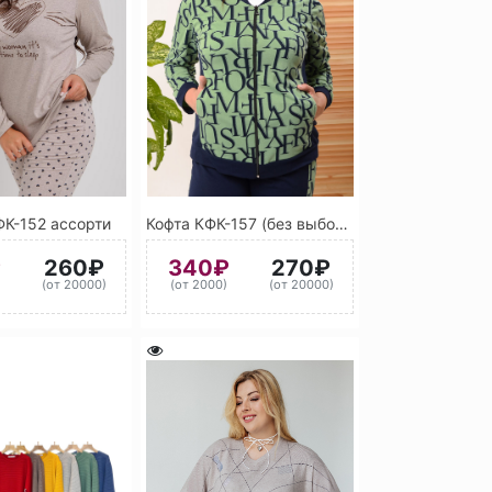
ФК-152 ассорти
Кофта КФК-157 (без выбора цвета)
₽
260₽
340₽
270₽
)
(от 20000)
(от 2000)
(от 20000)