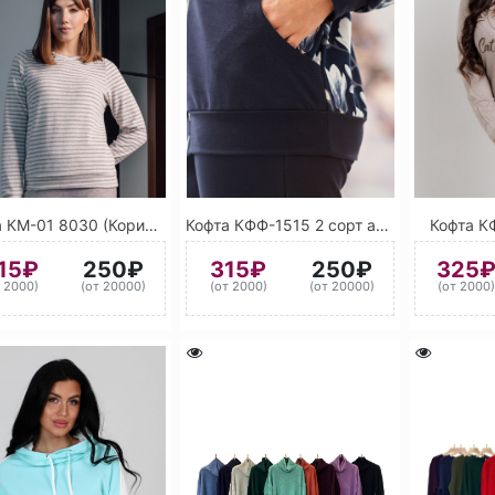
Кофта КМ-01 8030 (Коричневый)
Кофта КФФ-1515 2 сорт ассорти
Кофта К
15₽
250₽
315₽
250₽
325
т 2000)
(от 20000)
(от 2000)
(от 20000)
(от 2000