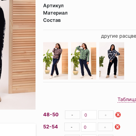
Артикул
Материал
Состав
другие расцве
Таблиц
48-50
-
+
52-54
-
+