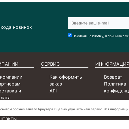
ыхода новинок
Нажимая на кнопку, я принимаю ус
МПАНИИ
СЕРВИС
ИНФОРМАЦИ
 компании
Как оформить
Возврат
артнерам
заказ
Политика
оставка и
API
конфиденц
плата
ертификаты
 сайтом cookies вашего браузера с целью улучшить наш сервис. Вся информац
словия для СП
онтакты