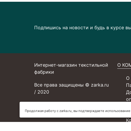
Подпишись на новости и будь в курсе в
Интернет-магазин текстильной
О КО
фабрики
О
Все права защищены © zarka.ru
П
/ 2020
Д
о
С
Продолжая работу с zarka.ru, вы подтверждаете использование
У
К