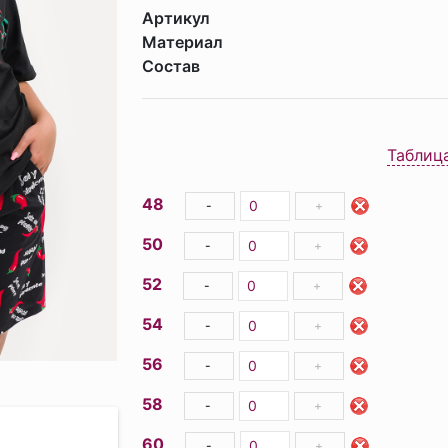
Артикул
Материал
Состав
Таблиц
48
-
+
50
-
+
52
-
+
54
-
+
56
-
+
58
-
+
60
-
+