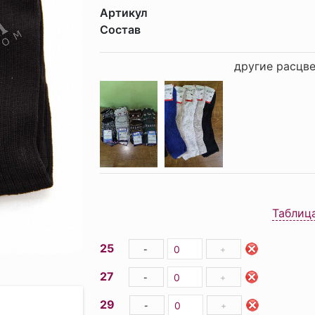
Артикул
Состав
другие расцве
Таблиц
25
-
+
27
-
+
29
-
+