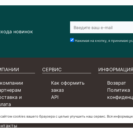
ыхода новинок
Нажимая на кнопку, я принимаю ус
МПАНИИ
СЕРВИС
ИНФОРМАЦИ
 компании
Как оформить
Возврат
артнерам
заказ
Политика
оставка и
API
конфиденц
плата
ертификаты
 сайтом cookies вашего браузера с целью улучшить наш сервис. Вся информац
словия для СП
онтакты