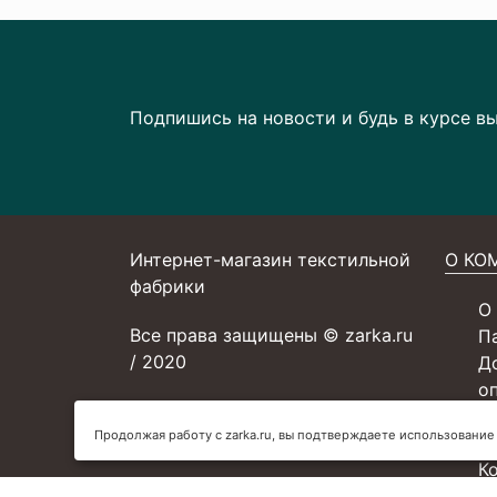
Подпишись на новости и будь в курсе в
Интернет-магазин текстильной
О КО
фабрики
О
Все права защищены © zarka.ru
П
/ 2020
Д
о
С
Продолжая работу с zarka.ru, вы подтверждаете использование
У
К