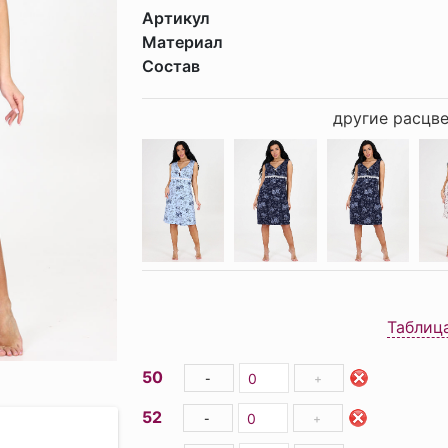
Артикул
Материал
Состав
другие расцве
Таблиц
50
-
+
52
-
+