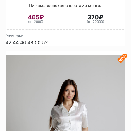
Пижама женская с шортами ментол
465₽
370₽
(от 2000)
(от 20000)
Размеры:
42
44
46
48
50
52