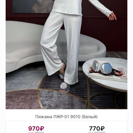
Пижама ПЖР-01 9010 (Белый)
970₽
770₽
(от 2000)
(от 20000)