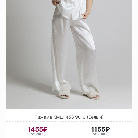
Пижама КМШ-453 9010 (Белый)
1455₽
1155₽
(от 2000)
(от 20000)