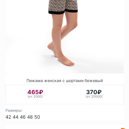
Пижама женская с шортами бежевый
465₽
370₽
(от 2000)
(от 20000)
Размеры:
42
44
46
48
50