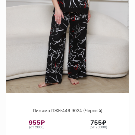
Пижама ПЖК-446 9024 (Черный)
955₽
755₽
(от 2000)
(от 20000)