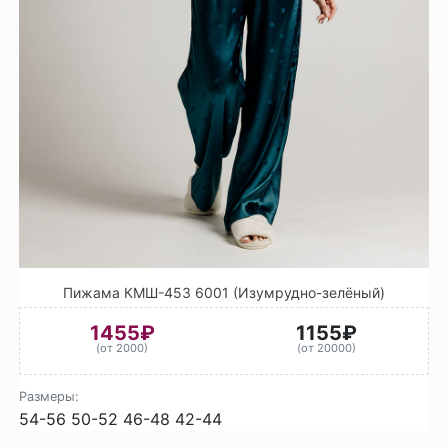
Пижама КМШ-453 6001 (Изумрудно-зелёный)
1455₽
1155₽
(от 2000)
(от 20000)
Размеры:
54-56
50-52
46-48
42-44