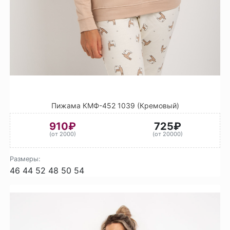
Пижама КМФ-452 1039 (Кремовый)
910₽
725₽
(от 2000)
(от 20000)
Размеры:
46
44
52
48
50
54