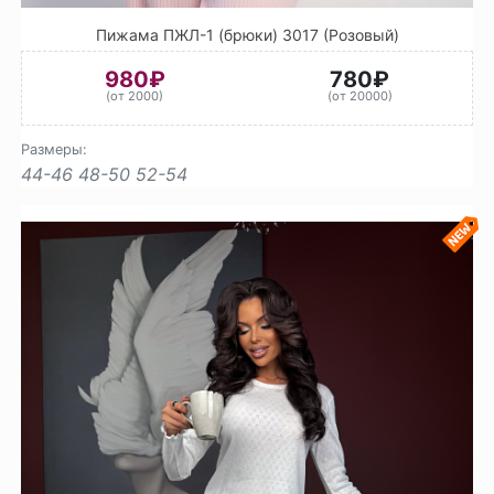
Пижама ПЖЛ-1 (брюки) 3017 (Розовый)
980₽
780₽
(от 2000)
(от 20000)
Размеры:
44-46
48-50
52-54