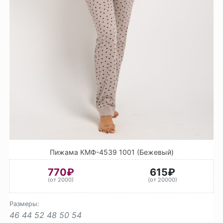
Пижама КМФ-4539 1001 (Бежевый)
770₽
615₽
(от 2000)
(от 20000)
Размеры:
46
44
52
48
50
54