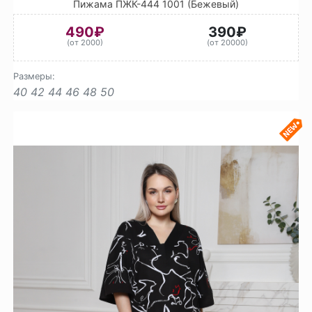
Пижама ПЖК-444 1001 (Бежевый)
490₽
390₽
(от 2000)
(от 20000)
Размеры:
40
42
44
46
48
50