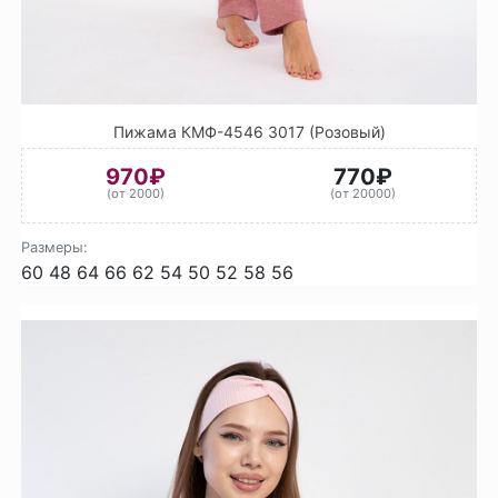
Пижама КМФ-4546 3017 (Розовый)
970₽
770₽
(от 2000)
(от 20000)
Размеры:
60
48
64
66
62
54
50
52
58
56