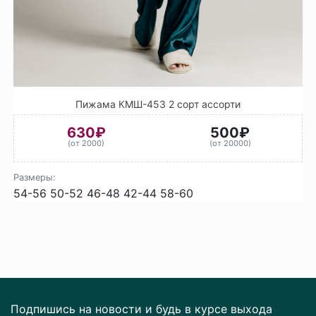
Пижама КМШ-453 2 сорт ассорти
630₽
500₽
(от 2000)
(от 20000)
Размеры:
54-56
50-52
46-48
42-44
58-60
Подпишись на новости и будь в курсе выхода