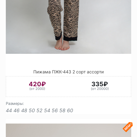
Пижама ПЖК-443 2 сорт ассорти
420₽
335₽
(от 2000)
(от 20000)
Размеры:
44
46
48
50
52
54
56
58
60