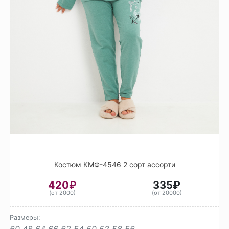
Костюм КМФ-4546 2 сорт ассорти
420₽
335₽
(от 2000)
(от 20000)
Размеры:
60
48
64
66
62
54
50
52
58
56