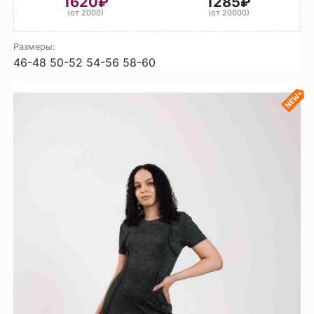
1620₽
1285₽
(от 2000)
(от 20000)
Размеры:
46-48
50-52
54-56
58-60