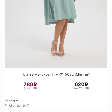
Платье женское ПТМ-01 5032 (Мятный)
780₽
620₽
(от 2000)
(от 20000)
Размеры:
S
M
L
XL
XXL