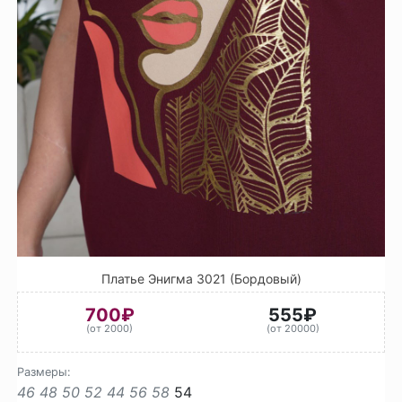
Платье Энигма 3021 (Бордовый)
700₽
555₽
(от 2000)
(от 20000)
Размеры:
46
48
50
52
44
56
58
54