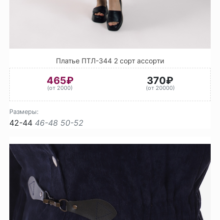
Платье ПТЛ-344 2 сорт ассорти
465₽
370₽
(от 2000)
(от 20000)
Размеры:
42-44
46-48
50-52