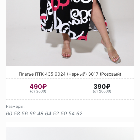
Платье ПТК-435 9024 (Черный) 3017 (Розовый)
490₽
390₽
(от 2000)
(от 20000)
Размеры:
60
58
56
66
48
64
52
50
54
62