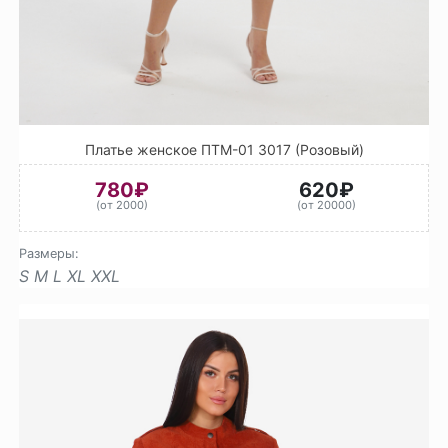
Платье женское ПТМ-01 3017 (Розовый)
780₽
620₽
(от 2000)
(от 20000)
Размеры:
S
M
L
XL
XXL