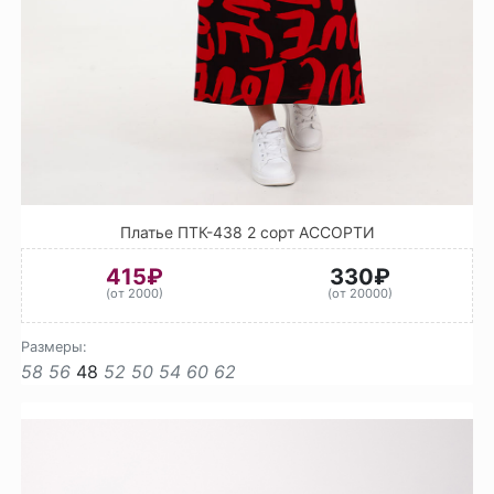
Платье ПТК-438 2 сорт АССОРТИ
415₽
330₽
(от 2000)
(от 20000)
Размеры:
58
56
48
52
50
54
60
62