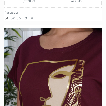
(от 2000)
(от 20000)
Размеры:
50
52
56
58
54