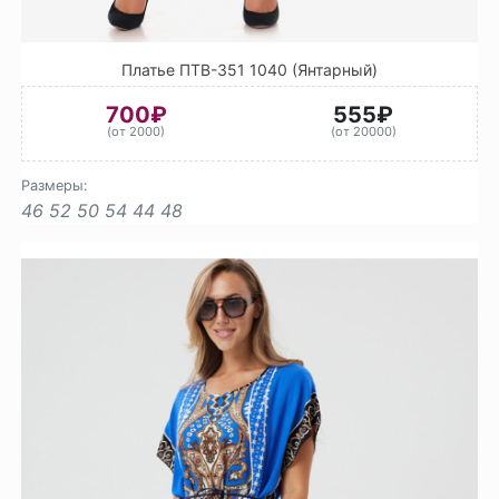
Платье ПТВ-351 1040 (Янтарный)
700₽
555₽
(от 2000)
(от 20000)
Размеры:
46
52
50
54
44
48