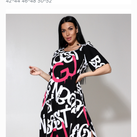
42-44
46-48
50-52