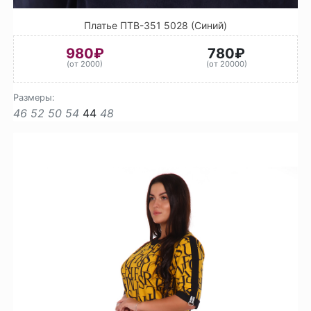
Платье ПТВ-351 5028 (Синий)
980₽
780₽
(от 2000)
(от 20000)
Размеры:
46
52
50
54
44
48