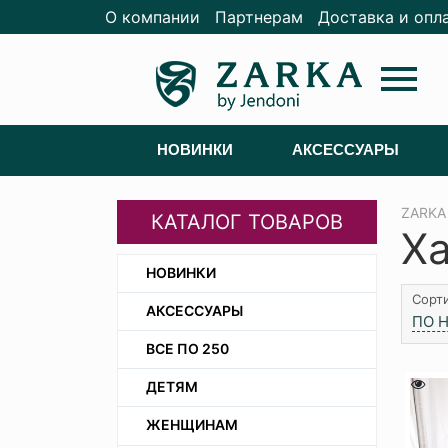
О компании
Партнерам
Доставка и опл
menu
НОВИНКИ
АКСЕССУАРЫ
ZARKA
КАТАЛОГ ТОВАРОВ
Х
НОВИНКИ
Сорти
АКСЕССУАРЫ
ПО 
ВСЕ ПО 250
ДЕТЯМ
ЖЕНЩИНАМ