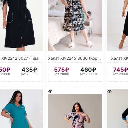
Халат ХК-2242 5027 (Тёмно-синий)
Халат ХК-2245 8030 (Коричневый) 9004 (Сигнальный чёрный)
Халат Х
50₽
435₽
575₽
460₽
745
т 2000)
(от 20000)
(от 2000)
(от 20000)
(от 2000