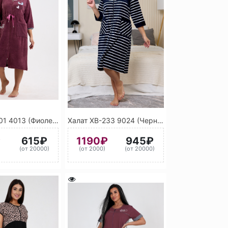
Халат ХМ-01 4013 (Фиолетовый)
Халат ХВ-233 9024 (Черный) 9010 (Белый)
₽
615₽
1190₽
945₽
)
(от 20000)
(от 2000)
(от 20000)