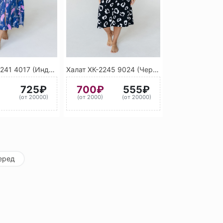
Халат ХК-2241 4017 (Индиго) 9010 (Белый)
Халат ХК-2245 9024 (Черный) 9010 (Белый)
725₽
700₽
555₽
)
(от 20000)
(от 2000)
(от 20000)
еред