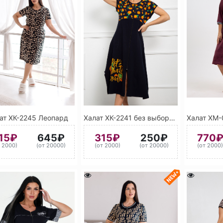
ат ХК-2245 Леопард
Халат ХК-2241 без выбора цвета. сорт 2
15₽
645₽
315₽
250₽
770
т 2000)
(от 20000)
(от 2000)
(от 20000)
(от 2000