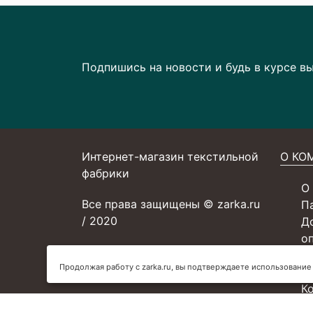
Подпишись на новости и будь в курсе в
Интернет-магазин текстильной
О КО
фабрики
О
Все права защищены © zarka.ru
П
/ 2020
Д
о
С
Продолжая работу с zarka.ru, вы подтверждаете использование
У
К