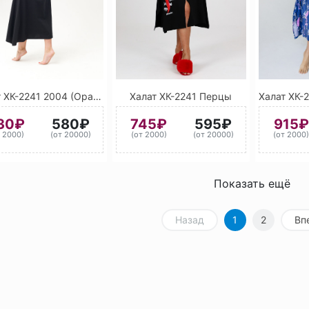
Халат ХК-2241 2004 (Оранжевый)
Халат ХК-2241 Перцы
30₽
580₽
745₽
595₽
915₽
т 2000)
(от 20000)
(от 2000)
(от 20000)
(от 2000
Показать ещё
Назад
1
2
Вп