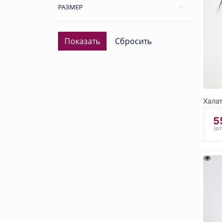
РАЗМЕР
5
(о