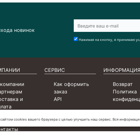
ыхода новинок
Нажимая на кнопку, я принимаю ус
МПАНИИ
СЕРВИС
ИНФОРМАЦИ
 компании
Как оформить
Возврат
артнерам
заказ
Политика
оставка и
API
конфиденц
плата
ертификаты
 сайтом cookies вашего браузера с целью улучшить наш сервис. Вся информац
словия для СП
онтакты