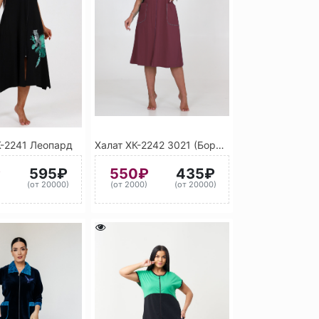
К-2241 Леопард
Халат ХК-2242 3021 (Бордовый)
₽
595₽
550₽
435₽
)
(от 20000)
(от 2000)
(от 20000)