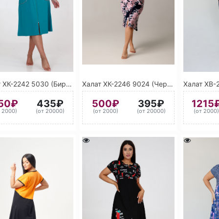
Халат ХК-2242 5030 (Бирюзовый)
Халат ХК-2246 9024 (Черный)
50₽
435₽
500₽
395₽
1215
т 2000)
(от 20000)
(от 2000)
(от 20000)
(от 2000