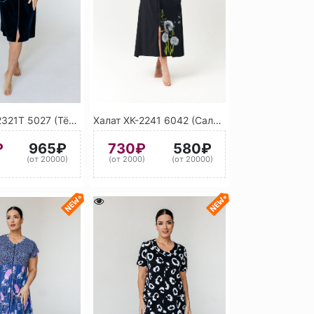
Халат ХВ-2321Т 5027 (Тёмно-синий)
Халат ХК-2241 6042 (Салатовый)
₽
965₽
730₽
580₽
)
(от 20000)
(от 2000)
(от 20000)