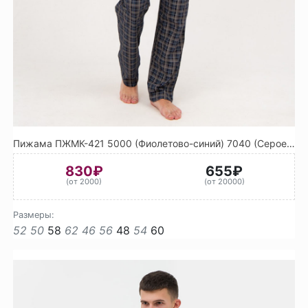
Пижама ПЖМК-421 5000 (Фиолетово-синий) 7040 (Серое окно)
830₽
655₽
(от 2000)
(от 20000)
Размеры:
52
50
58
62
46
56
48
54
60