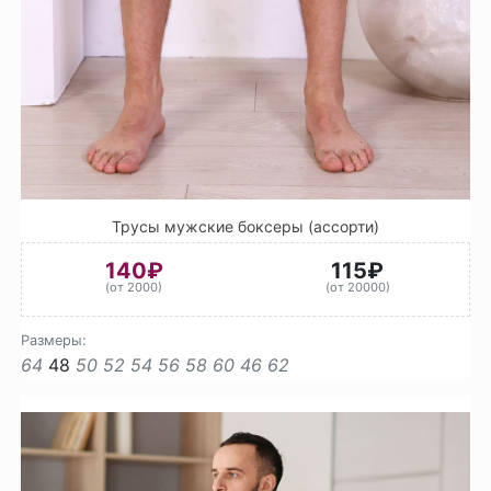
Трусы мужские боксеры (ассорти)
140₽
115₽
(от 2000)
(от 20000)
Размеры:
64
48
50
52
54
56
58
60
46
62