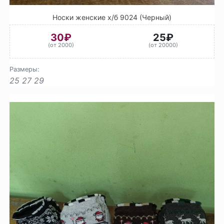
Носки женские х/б 9024 (Черный)
30₽
25₽
(от 2000)
(от 20000)
Размеры:
25
27
29