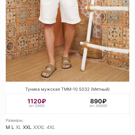
Туника мужская ТММ-10 5032 (Мятный)
1120₽
890₽
(от 2000)
(от 20000)
Размеры:
M
L
XL
XXL
XXXL
4XL