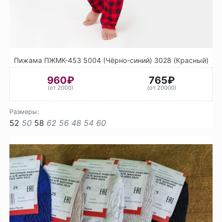
Пижама ПЖМК-453 5004 (Чёрно-синий) 3028 (Красный)
960₽
765₽
(от 2000)
(от 20000)
Размеры:
52
50
58
62
56
48
54
60