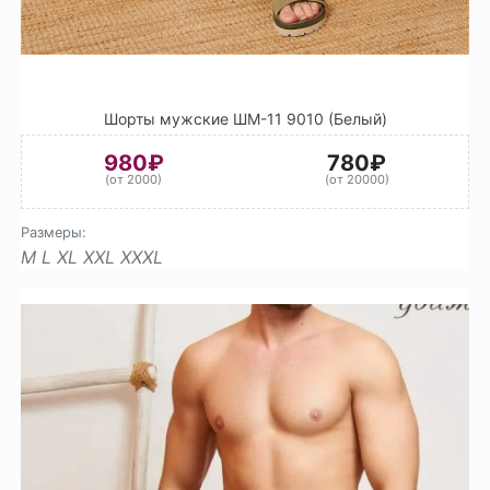
Шорты мужские ШМ-11 9010 (Белый)
980₽
780₽
(от 2000)
(от 20000)
Размеры:
M
L
XL
XXL
XXXL