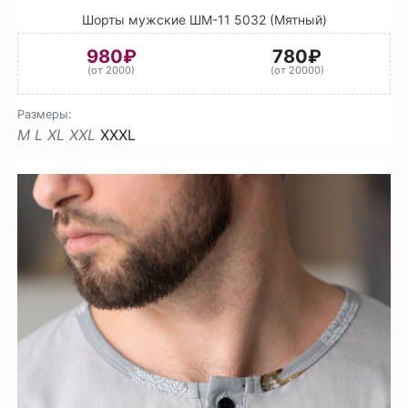
Шорты мужские ШМ-11 5032 (Мятный)
980₽
780₽
(от 2000)
(от 20000)
Размеры:
M
L
XL
XXL
XXXL