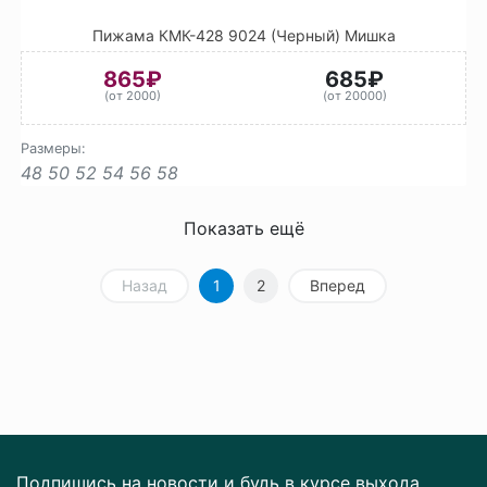
Пижама КМК-428 9024 (Черный) Мишка
865₽
685₽
(от 2000)
(от 20000)
Размеры:
48
50
52
54
56
58
Показать ещё
Назад
1
2
Вперед
Подпишись на новости и будь в курсе выхода