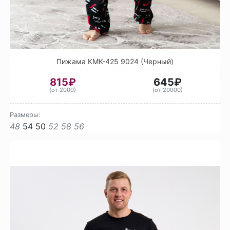
Пижама КМК-425 9024 (Черный)
815₽
645₽
(от 2000)
(от 20000)
Размеры:
48
54
50
52
58
56