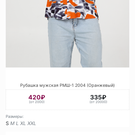
Рубашка мужская РМШ-1 2004 (Оранжевый)
420₽
335₽
(от 2000)
(от 20000)
Размеры:
S
M
L
XL
XXL