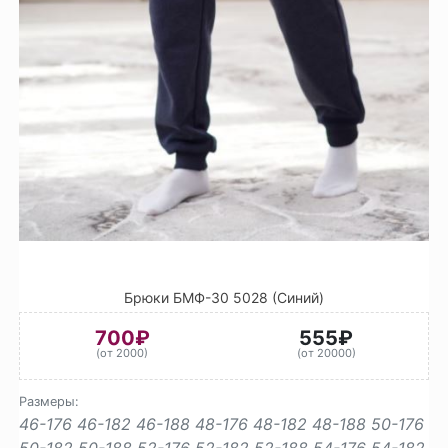
Брюки БМФ-30 5028 (Синий)
700₽
555₽
(от 2000)
(от 20000)
Размеры:
46-176
46-182
46-188
48-176
48-182
48-188
50-176
50-182
50-188
52-176
52-182
52-188
54-176
54-182